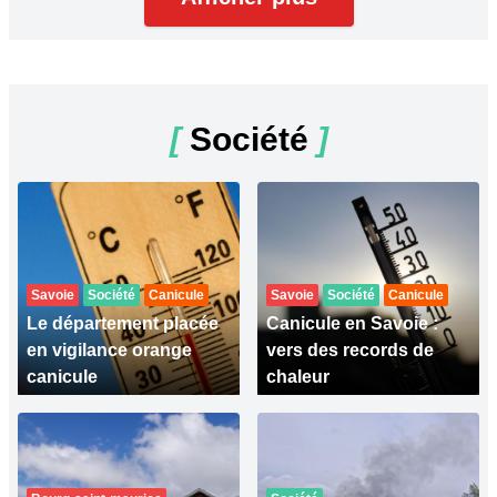
[
Société
]
Savoie
Société
Canicule
Savoie
Société
Canicule
Le département placée
Canicule en Savoie :
en vigilance orange
vers des records de
canicule
chaleur