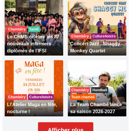
Chambéry
Santé
Le CHMS célèbre les 87
Chambéry
Culture/loisirs
nouveaux infirmiers
Concert Jazz : Shaggy
diplômés de l’IFSI
Monkey Quartet
Chambéry
Handball
Chambéry
Culture/loisirs
Team chambé
L\'Atelier Maga en fête,
La Team Chambé lance
nocturne !
sa saison 2026-2027
Afficher plus