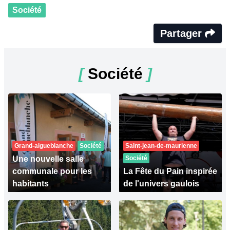
Société
Partager
[
Société
]
Grand-aigueblanche
Société
Saint-jean-de-maurienne
Une nouvelle salle
Société
communale pour les
La Fête du Pain inspirée
habitants
de l'univers gaulois