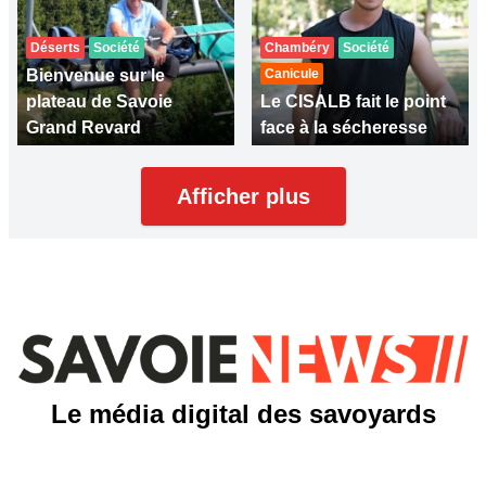
Déserts
Société
Chambéry
Société
Bienvenue sur le
Canicule
plateau de Savoie
Le CISALB fait le point
Grand Revard
face à la sécheresse
Afficher plus
Le média digital des savoyards