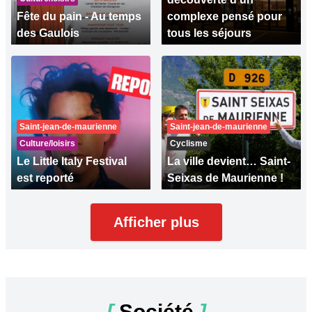
Fête du pain - Au temps
complexe pensé pour
des Gaulois
tous les séjours
Saint-jean-de-maurienne
Saint-jean-de-maurienne
Culture/loisirs
Cyclisme
Le Little Italy Festival
La ville devient… Saint-
est reporté
Seixas de Maurienne !
Afficher plus
[
Société
]