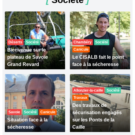
Déserts
Société
Chambéry
Société
Bienvenue sur le
Canicule
plateau de Savoie
Le CISALB fait le point
Grand Revard
face à la sécheresse
Allonzier-la-caille
Société
Travaux
Des travaux de
Savoie
Société
Canicule
sécurisation engagés
Situation face à la
sur les Ponts de la
sécheresse
Caille