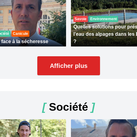
Savoie
Environnement
Quelles solutions pour pré
ciété
Canicule
l’eau des alpages dans les
 face à la sécheresse
?
Afficher plus
[
Société
]