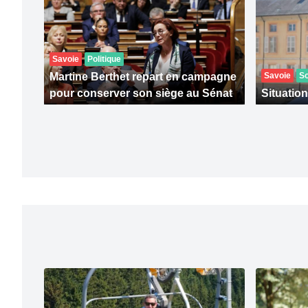
Savoie
Politique
Martine Berthet repart en campagne
Savoie
So
pour conserver son siège au Sénat
Situation