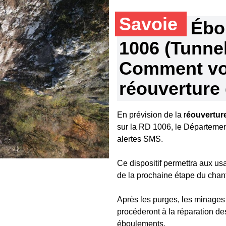
Savoie
Ébo
1006 (Tunnel
Comment vou
réouverture 
En prévision de la r
éouverture
sur la RD 1006, le Département
alertes SMS.
Ce dispositif permettra aux usa
de la prochaine étape du chanti
Après les purges, les minages 
procéderont à la réparation d
éboulements.