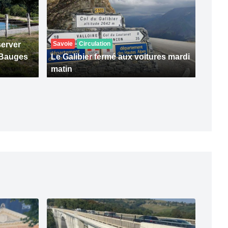
server
Savoie
Circulation
 Bauges
Le Galibier fermé aux voitures mardi
matin