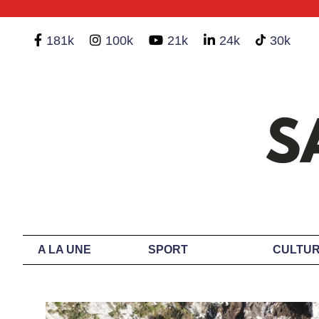
181k
100k
21k
24k
30k
A LA UNE
SPORT
CULTUR