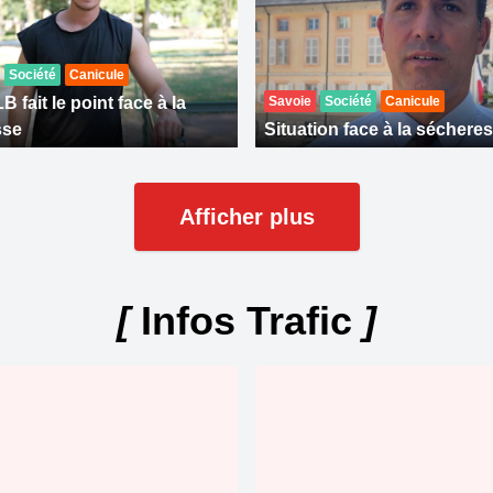
Société
Canicule
 fait le point face à la
Savoie
Société
Canicule
sse
Situation face à la séchere
Afficher plus
[
Infos Trafic
]