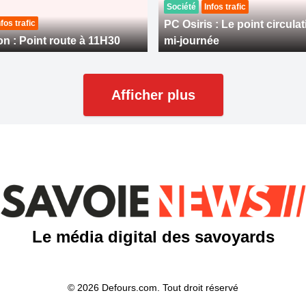
Société
Infos trafic
nfos trafic
PC Osiris : Le point circulat
on : Point route à 11H30
mi-journée
Afficher plus
Le média digital des savoyards
© 2026 Defours.com. Tout droit réservé