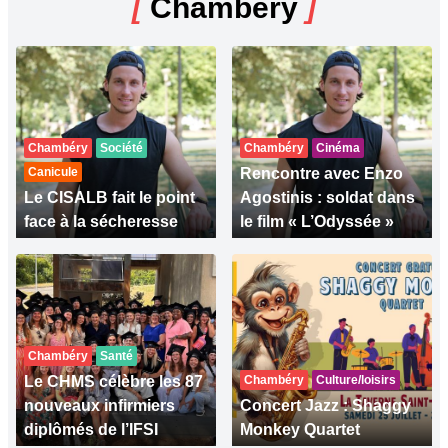
[
Chambéry
]
Chambéry
Société
Chambéry
Cinéma
Canicule
Rencontre avec Enzo
Le CISALB fait le point
Agostinis : soldat dans
face à la sécheresse
le film « L’Odyssée »
Chambéry
Santé
Le CHMS célèbre les 87
Chambéry
Culture/loisirs
nouveaux infirmiers
Concert Jazz : Shaggy
diplômés de l’IFSI
Monkey Quartet