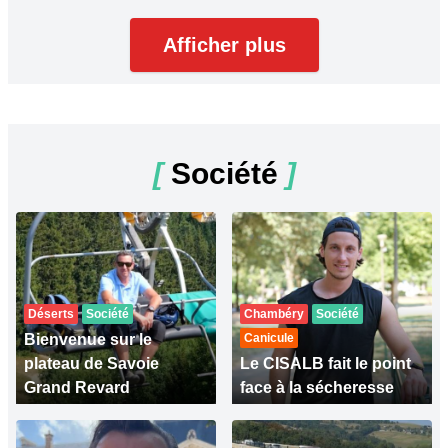
Afficher plus
[
Société
]
Déserts
Société
Chambéry
Société
Bienvenue sur le
Canicule
plateau de Savoie
Le CISALB fait le point
Grand Revard
face à la sécheresse