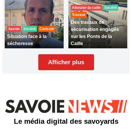
Allonzier-la-caille
Société
Travaux
Des travaux de
Savoie
Société
Canicule
sécurisation engagés
Situation face à la
sur les Ponts de la
sécheresse
Caille
Afficher plus
Le média digital des savoyards