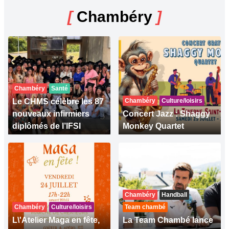
[
Chambéry
]
Chambéry
Santé
Le CHMS célèbre les 87
Chambéry
Culture/loisirs
nouveaux infirmiers
Concert Jazz : Shaggy
diplômés de l’IFSI
Monkey Quartet
Chambéry
Handball
Chambéry
Culture/loisirs
Team chambé
L\'Atelier Maga en fête,
La Team Chambé lance