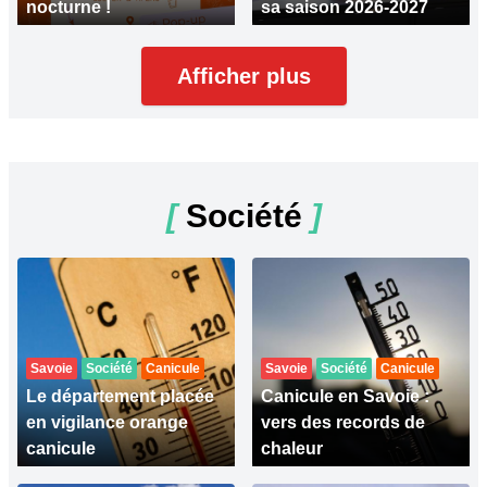
nocturne !
sa saison 2026-2027
Afficher plus
[
Société
]
Savoie
Société
Canicule
Savoie
Société
Canicule
Le département placée
Canicule en Savoie :
en vigilance orange
vers des records de
canicule
chaleur