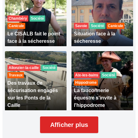
Chambéry
Société
Canicule
Savoie
Société
Canicule
Le CISALB fait le point
Situation face à la
face à la sécheresse
sécheresse
Allonzier-la-caille
Société
Travaux
Aix-les-bains
Société
Des travaux de
Hippodrome
sécurisation engagés
La fauconnerie
sur les Ponts de la
équestre s'invite à
Caille
l'hippodrome
Afficher plus