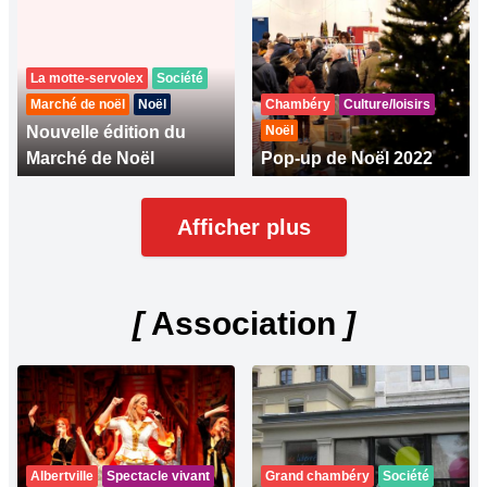
La motte-servolex
Société
Marché de noël
Noël
Chambéry
Culture/loisirs
Nouvelle édition du
Noël
Marché de Noël
Pop-up de Noël 2022
Afficher plus
[
Association
]
Albertville
Spectacle vivant
Grand chambéry
Société