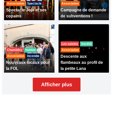
Association
Spectacle
Association
Spectacle Jojo et ses
Campagne de demande
copains
de subventions !
Les saisies
Société
Chambéry
Habitat
Association
Association
Incendie
Descente aux
Nouveaux locaux pour
flambeaux au profil de
la FOL
la petite Lana
Afficher plus