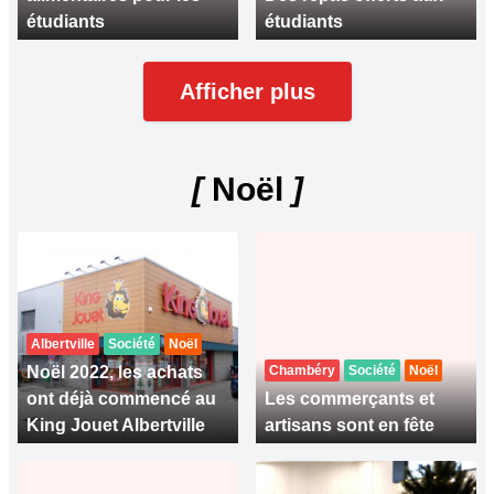
étudiants
étudiants
Afficher plus
[
Noël
]
Albertville
Société
Noël
Noël 2022, les achats
Chambéry
Société
Noël
ont déjà commencé au
Les commerçants et
King Jouet Albertville
artisans sont en fête