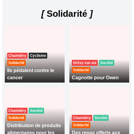
[
Solidarité
]
Chambéry
Cyclisme
Solidarité
Grésy-sur-aix
Société
Ils pédalent contre le
Solidarité
cancer
Cagnotte pour Owen
Chambéry
Société
Solidarité
Chambéry
Société
Distribution de produits
Solidarité
alimentaires pour les
Des repas offerts aux