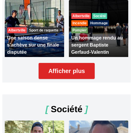
Albertville
Société
Incendie
Hommage
Albertville
Sport de raquette
Pompier
Une saison dense
Un hommage rendu au
s’achève sur une finale
sergent Baptiste
disputée
Gerfaud-Valentin
Afficher plus
[
Société
]