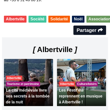
Albertville
Société
Solidarité
Noël
Associatio
Partager
[
Albertville
]
Albertville
Tourisme et patrimoine
Albertville
Culture/loisirs
La cité médiévale livre
Les Festif’été
ses secrets à la tombée
reprennent en musique
de la nuit
à Albertville !