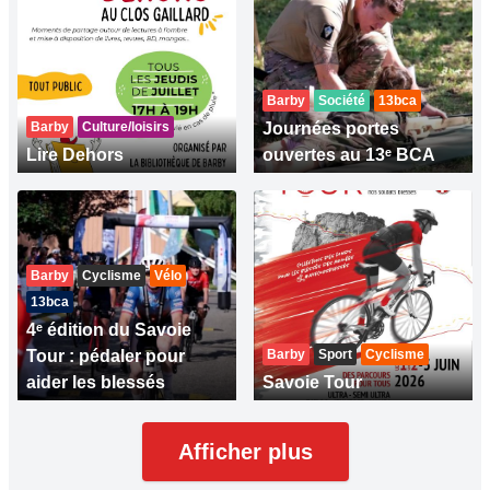
Barby
Société
13bca
Barby
Culture/loisirs
Journées portes
Lire Dehors
ouvertes au 13ᵉ BCA
Barby
Cyclisme
Vélo
13bca
4ᵉ édition du Savoie
Tour : pédaler pour
Barby
Sport
Cyclisme
aider les blessés
Savoie Tour
Afficher plus