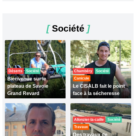
[
Société
]
Déserts
Société
Chambéry
Société
Bienvenue sur le
Canicule
plateau de Savoie
Le CISALB fait le point
Grand Revard
face à la sécheresse
Allonzier-la-caille
Société
Travaux
Des travaux de