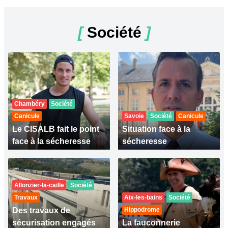
[
Société
]
Chambéry
Société
Canicule
Savoie
Société
Canicule
Le CISALB fait le point
Situation face à la
face à la sécheresse
sécheresse
Allonzier-la-caille
Société
Travaux
Aix-les-bains
Société
Des travaux de
Hippodrome
sécurisation engagés
La fauconnerie