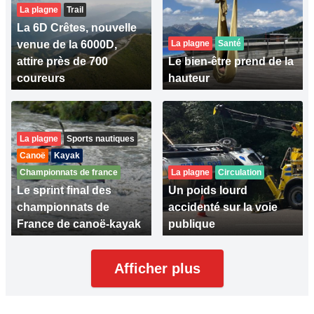
La plagne
Trail
La 6D Crêtes, nouvelle
venue de la 6000D,
La plagne
Santé
attire près de 700
Le bien-être prend de la
coureurs
hauteur
La plagne
Sports nautiques
Canoë
Kayak
Championnats de france
La plagne
Circulation
Le sprint final des
Un poids lourd
championnats de
accidenté sur la voie
France de canoë-kayak
publique
Afficher plus