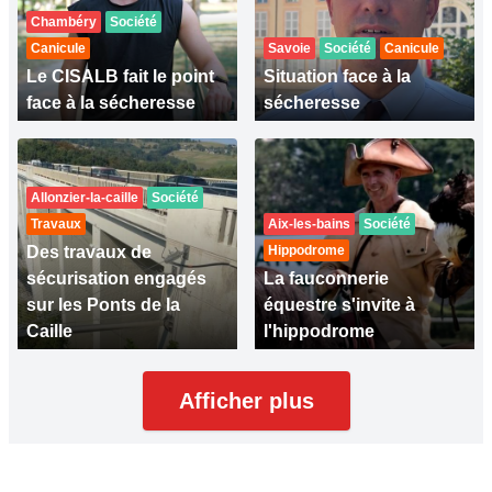
Chambéry
Société
Canicule
Savoie
Société
Canicule
Le CISALB fait le point
Situation face à la
face à la sécheresse
sécheresse
Allonzier-la-caille
Société
Travaux
Aix-les-bains
Société
Des travaux de
Hippodrome
sécurisation engagés
La fauconnerie
sur les Ponts de la
équestre s'invite à
Caille
l'hippodrome
Afficher plus