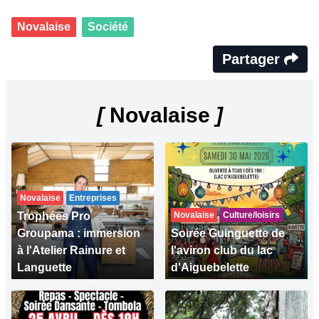
Novalaise
Société
Partager
[
Novalaise
]
Novalaise
Entreprises
Trophées Pro
Novalaise
Culture/loisirs
Groupama : immersion
Soirée Guinguette de
à l'Atelier Rainure et
l'aviron club du lac
Languette
d'Aiguebelette