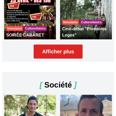
Novalaise
Culture/loisirs
Novalaise
Culture/loisirs
Ciné-débat "Premières
SOIRÉE CABARET
Loges"
Afficher plus
[
Société
]