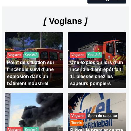
[
Voglans
]
Voglans
Société
Voglans
Société
Point de situation sur
Une explosion lors d’un
l’incendie suivi d’une
incendie d’entrepôt fait
explosion dans un
11 blessés chez les
bâtiment industriel
sapeurs-pompiers
Voglans
Sport de raquette
Tennis
Voglans
Société
Pikkel, le premier centre