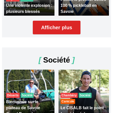
Une violente explosion :
100 % pickleball en
plusieurs blessés
Savoie
Afficher plus
[
Société
]
Déserts
Société
Chambéry
Société
Bienvenue sur le
Canicule
plateau de Savoie
Le CISALB fait le point