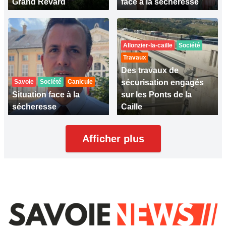
Grand Revard
face à la sécheresse
Allonzier-la-caille
Société
Travaux
Des travaux de
Savoie
Société
Canicule
sécurisation engagés
Situation face à la
sur les Ponts de la
sécheresse
Caille
Afficher plus