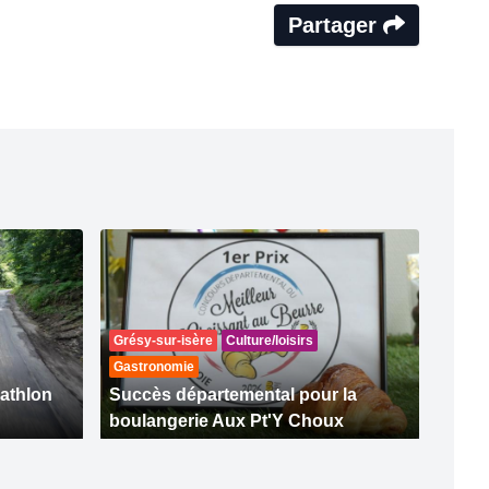
Partager
Grésy-sur-isère
Culture/loisirs
Gastronomie
iathlon
Succès départemental pour la
boulangerie Aux Pt'Y Choux