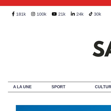
181k
100k
21k
24k
30k
A LA UNE
SPORT
CULTUR