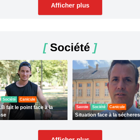
Afficher plus
[
Société
]
Société
Canicule
 fait le point face à la
Savoie
Société
Canicule
sse
Situation face à la séchere
Afficher plus