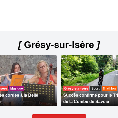
[
Grésy-sur-Isère
]
isère
Musique
Grésy-sur-isère
Sport
Triathlon
es cordes à la Belle
Succès confirmé pour le Tr
e
de la Combe de Savoie