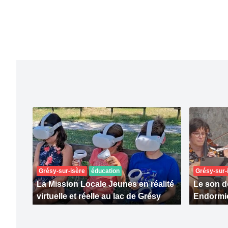
Grésy-sur-isère
éducation
Grésy-sur-
La Mission Locale Jeunes en réalité
Le son d
virtuelle et réelle au lac de Grésy
Endormi