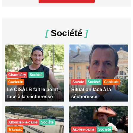
[
Société
]
Chambéry
Société
Canicule
Savoie
Société
Canicule
Le CISALB fait le point
Situation face à la
face à la sécheresse
sécheresse
Allonzier-la-caille
Société
Travaux
Aix-les-bains
Société