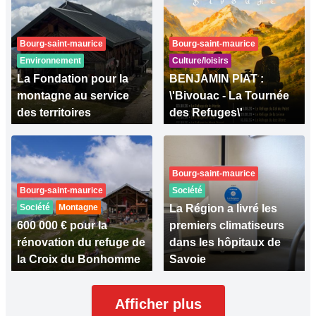
Bourg-saint-maurice
Bourg-saint-maurice
Environnement
Culture/loisirs
La Fondation pour la
BENJAMIN PIAT :
montagne au service
\'Bivouac - La Tournée
des territoires
des Refuges\'
Bourg-saint-maurice
Bourg-saint-maurice
Société
Société
Montagne
La Région a livré les
600 000 € pour la
premiers climatiseurs
rénovation du refuge de
dans les hôpitaux de
la Croix du Bonhomme
Savoie
Afficher plus