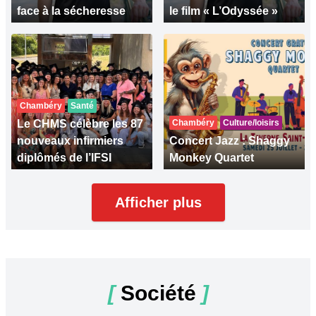
face à la sécheresse
le film « L’Odyssée »
Chambéry
Santé
Le CHMS célèbre les 87
Chambéry
Culture/loisirs
nouveaux infirmiers
Concert Jazz : Shaggy
diplômés de l’IFSI
Monkey Quartet
Afficher plus
[
Société
]