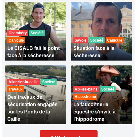
Chambéry
Société
Canicule
Savoie
Société
Canicule
Le CISALB fait le point
Situation face à la
face à la sécheresse
sécheresse
Allonzier-la-caille
Société
Travaux
Aix-les-bains
Société
Des travaux de
Hippodrome
sécurisation engagés
La fauconnerie
sur les Ponts de la
équestre s'invite à
Caille
l'hippodrome