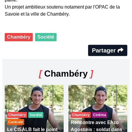
Un projet ambitieux soutenu notament par l'OPAC de la
Savoie et la ville de Chambéry.
Chambéry
Société
Partager
[
Chambéry
]
Chambéry
Société
Chambéry
Cinéma
Canicule
Rencontre avec Enzo
Le CISALB fait le point
Agostinis : soldat dans