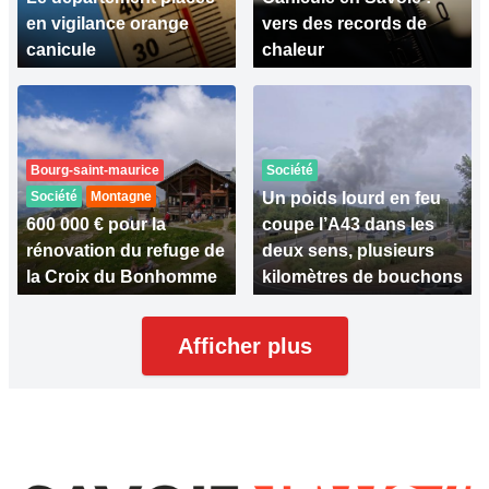
en vigilance orange
vers des records de
canicule
chaleur
Bourg-saint-maurice
Société
Société
Montagne
Un poids lourd en feu
600 000 € pour la
coupe l’A43 dans les
rénovation du refuge de
deux sens, plusieurs
la Croix du Bonhomme
kilomètres de bouchons
Afficher plus