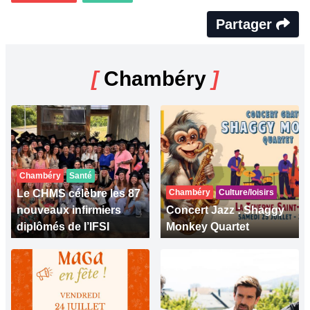
Partager
[
Chambéry
]
Chambéry
Santé
Le CHMS célèbre les 87
Chambéry
Culture/loisirs
nouveaux infirmiers
Concert Jazz : Shaggy
diplômés de l’IFSI
Monkey Quartet