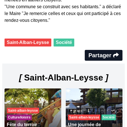
"Une commune se construit avec ses habitants." a déclaré
le Maire "Je remercie celles et ceux qui ont participé à ces
rendez-vous citoyens."
Saint-Alban-Leysse
Société
Partager
[
Saint-Alban-Leysse
]
Saint-alban-leysse
Culture/loisirs
Saint-alban-leysse
Société
Fête du terroir :
Une journée de