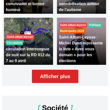
convivialité et bonne
sensibilisation autour
humeur
de l’autisme
Saint-alban-leysse
Politique
Municipales 2026
Saint-alban-leysse
Saint-Alban-Leysse :
Circulation
Michel Dyen représente
circulation interrompue
la liste « Avec vous
de nuit sur la RD 912 du
demain » pour les
7 au 9 avril
élections
Afficher plus
[
Société
]