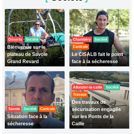
Déserts
Société
Chambéry
Société
Bienvenue sur le
Canicule
plateau de Savoie
Le CISALB fait le point
Grand Revard
face à la sécheresse
Allonzier-la-caille
Société
Travaux
Des travaux de
Savoie
Société
Canicule
sécurisation engagés
Situation face à la
sur les Ponts de la
sécheresse
Caille