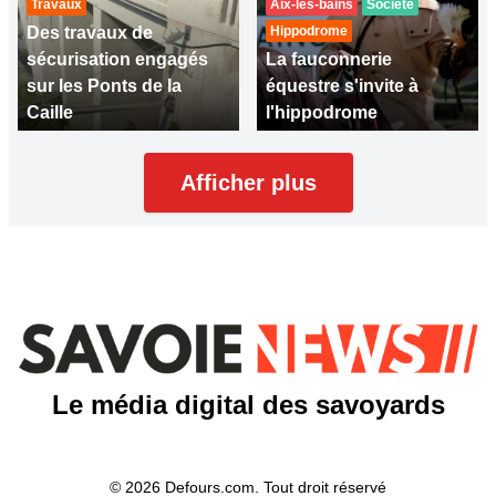
Travaux
Aix-les-bains
Société
Des travaux de
Hippodrome
sécurisation engagés
La fauconnerie
sur les Ponts de la
équestre s'invite à
Caille
l'hippodrome
Afficher plus
Le média digital des savoyards
© 2026 Defours.com. Tout droit réservé