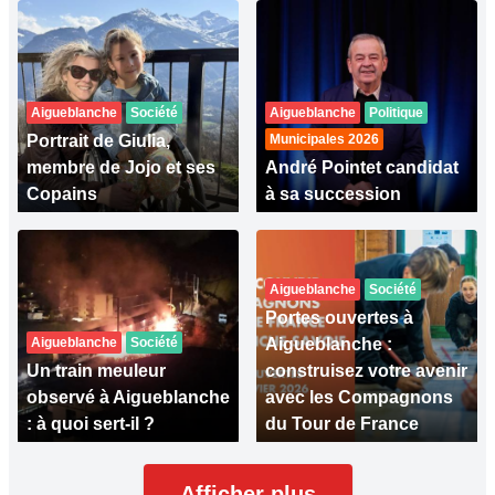
Aigueblanche
Société
Aigueblanche
Politique
Portrait de Giulia,
Municipales 2026
membre de Jojo et ses
André Pointet candidat
Copains
à sa succession
Aigueblanche
Société
Portes ouvertes à
Aigueblanche
Société
Aigueblanche :
Un train meuleur
construisez votre avenir
observé à Aigueblanche
avec les Compagnons
: à quoi sert-il ?
du Tour de France
Afficher plus