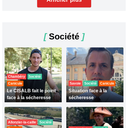
[
Société
]
Chambéry
Société
Canicule
Savoie
Société
Canicule
Le CISALB fait le point
Situation face à la
face à la sécheresse
sécheresse
Allonzier-la-caille
Société