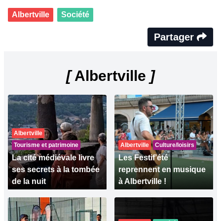
Albertville
Société
Partager
[
Albertville
]
Albertville
Tourisme et patrimoine
Albertville
Culture/loisirs
La cité médiévale livre
Les Festif’été
ses secrets à la tombée
reprennent en musique
de la nuit
à Albertville !