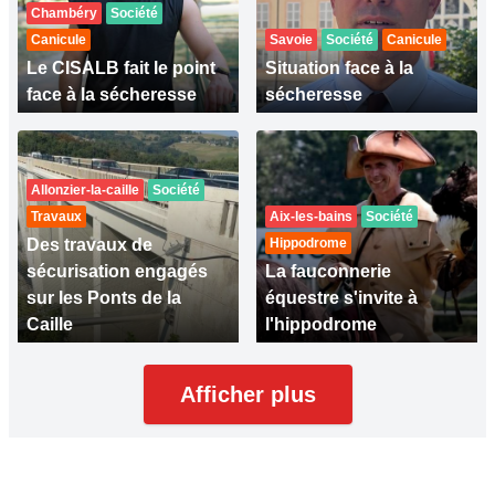
Chambéry
Société
Canicule
Savoie
Société
Canicule
Le CISALB fait le point
Situation face à la
face à la sécheresse
sécheresse
Allonzier-la-caille
Société
Travaux
Aix-les-bains
Société
Des travaux de
Hippodrome
sécurisation engagés
La fauconnerie
sur les Ponts de la
équestre s'invite à
Caille
l'hippodrome
Afficher plus