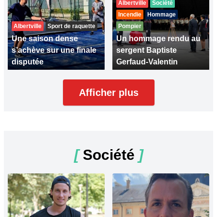
Albertville
Société
Incendie
Hommage
Albertville
Sport de raquette
Pompier
Une saison dense
Un hommage rendu au
s’achève sur une finale
sergent Baptiste
disputée
Gerfaud-Valentin
Afficher plus
[
Société
]