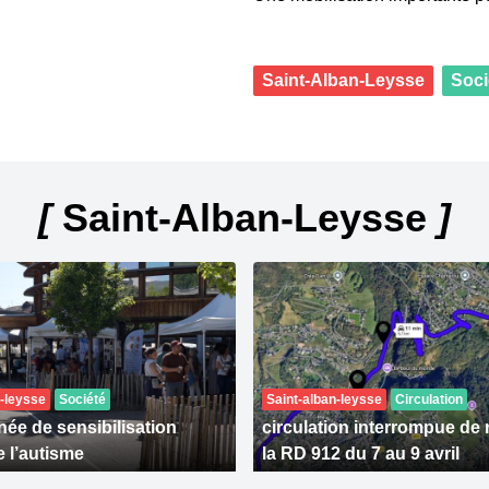
Saint-Alban-Leysse
Soci
[
Saint-Alban-Leysse
]
n-leysse
Société
Saint-alban-leysse
Circulation
née de sensibilisation
circulation interrompue de 
e l’autisme
la RD 912 du 7 au 9 avril