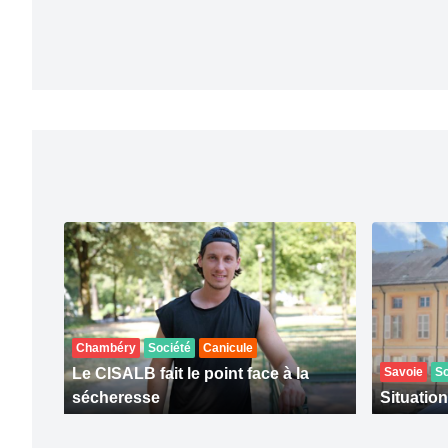
Chambéry
Société
Canicule
Le CISALB fait le point face à la
Savoie
So
sécheresse
Situation