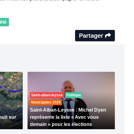
été
Partager
Saint-alban-leysse
Politique
Municipales 2026
Saint-Alban-Leysse : Michel Dyen
nuit sur
représente la liste « Avec vous
demain » pour les élections