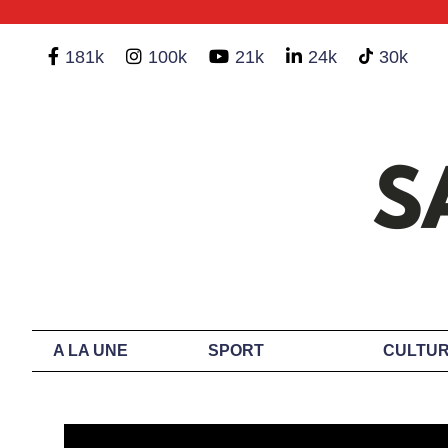
181k
100k
21k
24k
30k
A LA UNE
SPORT
CULTUR