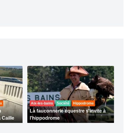
ux
Aix-les-bains
Société
Hippodrome
n
La fauconnerie équestre s'invite à
 Caille
l'hippodrome