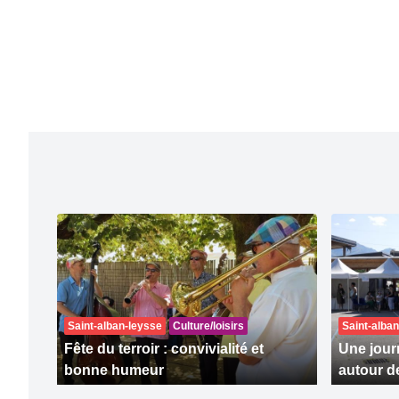
Saint-alban-leysse
Culture/loisirs
Saint-alba
Fête du terroir : convivialité et
Une jour
bonne humeur
autour d