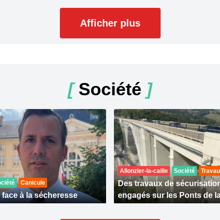
Afficher plus
[
Société
]
Allonzier-la-caille
Société
Trava
ciété
Canicule
Des travaux de sécurisatio
 face à la sécheresse
engagés sur les Ponts de la