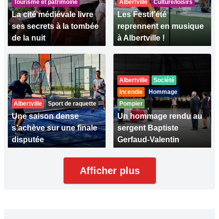
Tourisme et patrimoine
Albertville
Culture/loisirs
La cité médiévale livre
Les Festif’été
ses secrets à la tombée
reprennent en musique
de la nuit
à Albertville !
Albertville
Société
Incendie
Hommage
Albertville
Sport de raquette
Pompier
Une saison dense
Un hommage rendu au
s’achève sur une finale
sergent Baptiste
disputée
Gerfaud-Valentin
Afficher plus