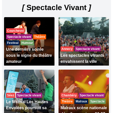
[
Spectacle Vivant
]
Courchevel
Spectacle vivant
Théâtre
Festival
Humour
Une dernière soirée
Annecy
Spectacle vivant
sous le signe du théâtre
Les spectacles vivants
amateur
envahissent la ville
Séez
Spectacle vivant
Chambéry
Spectacle vivant
Le festival Les Hautes
Théâtre
Malraux
Spectacle
Envolées poursuit sa
Malraux scène nationale