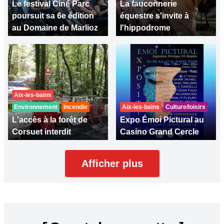
Le festival Ciné Parc
La fauconnerie
poursuit sa 6e édition
équestre s'invite à
au Domaine de Marlioz
l'hippodrome
Aix-les-bains
Environnement
Incendie
Aix-les-bains
Culture/loisirs
L'accès à la forêt de
Expo Émoi Pictural au
Corsuet interdit
Casino Grand Cercle
Afficher plus