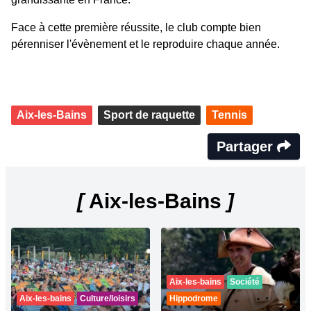
Face à cette première réussite, le club compte bien
pérenniser l'évènement et le reproduire chaque année.
Aix-les-Bains
Sport de raquette
Tennis
Partager
[
Aix-les-Bains
]
Aix-les-bains
Société
Aix-les-bains
Culture/loisirs
Hippodrome