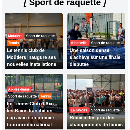
[
Sport de raquette
]
Moutiers
Sport de raquette
Tennis
Albertville
Sport de raquette
Le tennis club de
Une saison dense
Moûtiers inaugure ses
s’achève sur une finale
nouvelles installations
disputée
Aix-les-bains
Sport de raquette
Tennis
Le Tennis Club d’Aix-
les-Bains franchit un
La ravoire
Sport de raquette
cap avec son premier
Remise des prix des
tournoi international
championnats de tennis