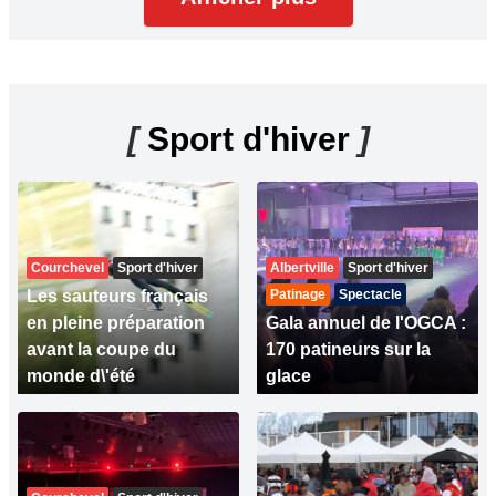
[
Sport d'hiver
]
Courchevel
Sport d'hiver
Albertville
Sport d'hiver
Les sauteurs français
Patinage
Spectacle
en pleine préparation
Gala annuel de l'OGCA :
avant la coupe du
170 patineurs sur la
monde d\'été
glace