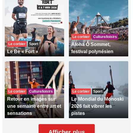
Le corbier
Culture/loisirs
Le corbier
Sport
Aloha Ô Sommet,
Le Be « Fort »
festival polynésien
Le corbier
Culture/loisirs
Le corbier
Sport
Retour en images sur
Le Mondial du Monoski
une semaine entre art et
2026 fait vibrer les
sensations
pistes
Afficher plus