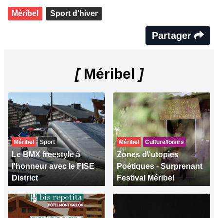
Méribel
Sport d'hiver
Partager
[
Méribel
]
Méribel
Sport
Méribel
Culture/loisirs
Le BMX freestyle à
Zones d\'utopies
l'honneur avec le FISE
Poétiques - Surprenant
District
Festival Méribel