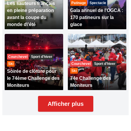
Les sauteurs français
Patinage
Spectacle
en pleine préparation
Gala annuel de l'OGCA :
avant la coupe du
170 patineurs sur la
monde d\'été
glace
Courchevel
Sport d'hiver
Ski
Courchevel
Sport d'hiver
Soirée de clôture pour
Ski
le 74ème Challenge des
74e Challenge des
Moniteurs
Moniteurs
Afficher plus