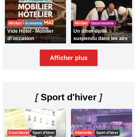
Méribel
économie
Méribel
Gastronomie
Vide Hôtel - Mobilier
Un dîner étoilé
d\'occasion
suspendu dans les airs
Afficher plus
[
Sport d'hiver
]
Courchevel
Sport d'hiver
Albertville
Sport d'hiver