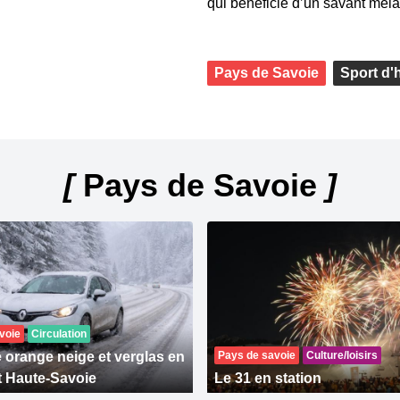
qui bénéficie d’un savant méla
Pays de Savoie
Sport d'
[
Pays de Savoie
]
voie
Circulation
e orange neige et verglas en
Pays de savoie
Culture/loisirs
t Haute-Savoie
Le 31 en station