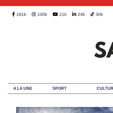
181k
100k
21k
24k
30k
A LA UNE
SPORT
CULTUR