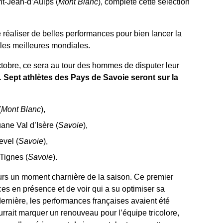
t-Jean-d’Aulps (
Mont Blanc
), complète cette sélection
e réaliser de belles performances pour bien lancer la
 les meilleures mondiales.
obre, ce sera au tour des hommes de disputer leur
.
Sept athlètes des Pays de Savoie seront sur la
(
Mont Blanc
),
ane Val d’Isère (
Savoie
),
evel (
Savoie
),
 Tignes (
Savoie
).
urs un moment charnière de la saison. Ce premier
ces en présence et de voir qui a su optimiser sa
dernière, les performances françaises avaient été
urrait marquer un renouveau pour l’équipe tricolore,