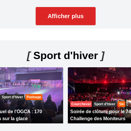
Afficher plus
[
Sport d'hiver
]
Sport d'hiver
Patinage
Courchevel
Sport d'hiver
Ski
uel de l'OGCA : 170
Soirée de clôture pour le 
 sur la glace
Challenge des Moniteurs