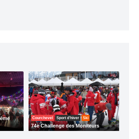
74ème
Courchevel
Sport d'hiver
Ski
74e Challenge des Moniteurs