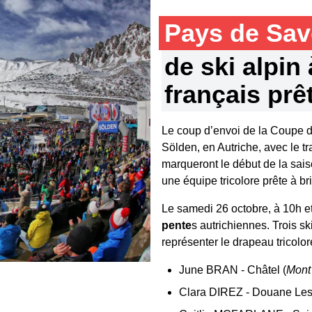
Pays de Sa
de ski alpin 
français prê
Le coup d’envoi de la Coupe 
Sölden, en Autriche, avec le tr
marqueront le début de la saiso
une équipe tricolore prête à bri
Le samedi 26 octobre, à 10h e
pente
s autrichiennes. Trois 
représenter le drapeau tricolor
June BRAN - Châtel (
Mont
Clara DIREZ - Douane Les 