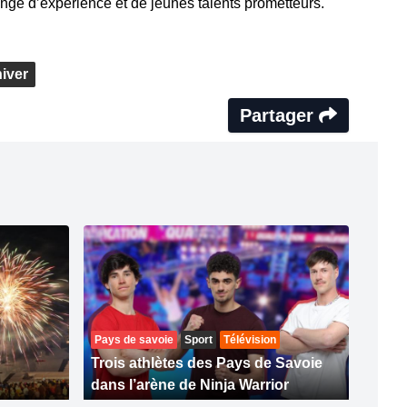
nge d’expérience et de jeunes talents prometteurs.
hiver
Partager
Pays de savoie
Sport
Télévision
Trois athlètes des Pays de Savoie
dans l’arène de Ninja Warrior