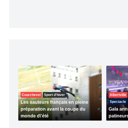
Courchevel
Sport d'hiver
Albertville
Les sauteurs français en pleine
Spectacle
préparation avant la coupe du
Gala ann
monde d\'été
patineurs