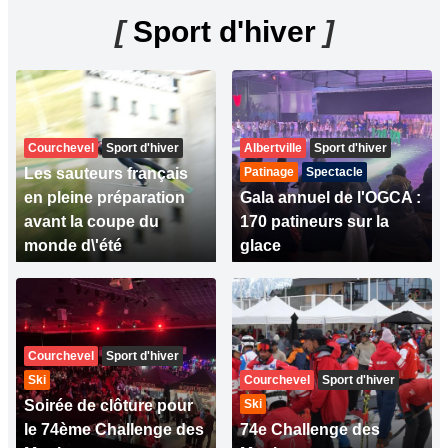
[
Sport d'hiver
]
Courchevel
Sport d'hiver
Albertville
Sport d'hiver
Les sauteurs français
Patinage
Spectacle
en pleine préparation
Gala annuel de l'OGCA :
avant la coupe du
170 patineurs sur la
monde d\'été
glace
Courchevel
Sport d'hiver
Ski
Courchevel
Sport d'hiver
Soirée de clôture pour
Ski
le 74ème Challenge des
74e Challenge des