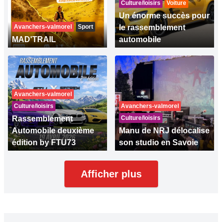
Culture/loisirs
Voiture
Un énorme succès pour
Avanchers-valmorel
Sport
le rassemblement
MAD'TRAIL
automobile
Avanchers-valmorel
Culture/loisirs
Avanchers-valmorel
Rassemblement
Culture/loisirs
Automobile deuxième
Manu de NRJ délocalise
édition by FTU73
son studio en Savoie
Afficher plus