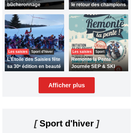
bûcheronnage
le retour des champions
Les saisies
Sport d'hiver
Les saisies
Sport
L’Étoile des Saisies fête
Remonte la Pente -
sa 30ᵉ édition en beauté
Journée SEP & SKI
Afficher plus
[
Sport d'hiver
]