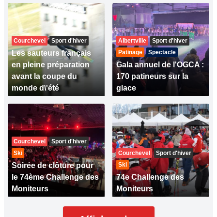
Courchevel
Sport d'hiver
Albertville
Sport d'hiver
Les sauteurs français
Patinage
Spectacle
en pleine préparation
Gala annuel de l'OGCA :
avant la coupe du
170 patineurs sur la
monde d\'été
glace
Courchevel
Sport d'hiver
Ski
Courchevel
Sport d'hiver
Soirée de clôture pour
Ski
le 74ème Challenge des
74e Challenge des
Moniteurs
Moniteurs