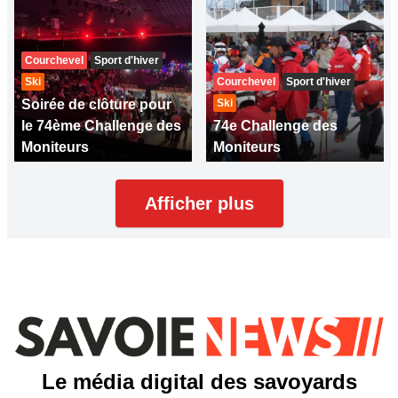
Courchevel
Sport d'hiver
Ski
Courchevel
Sport d'hiver
Soirée de clôture pour
Ski
le 74ème Challenge des
74e Challenge des
Moniteurs
Moniteurs
Afficher plus
Le média digital des savoyards