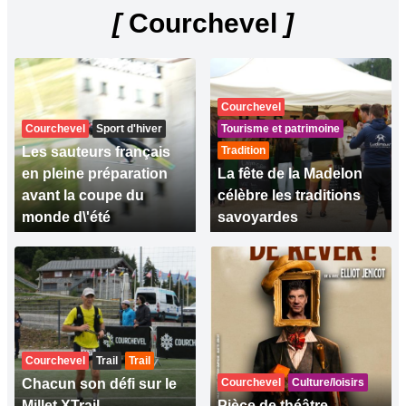
[
Courchevel
]
Courchevel
Courchevel
Sport d'hiver
Tourisme et patrimoine
Les sauteurs français
Tradition
en pleine préparation
La fête de la Madelon
avant la coupe du
célèbre les traditions
monde d\'été
savoyardes
Courchevel
Trail
Trail
Chacun son défi sur le
Courchevel
Culture/loisirs
Millet XTrail
Pièce de théâtre