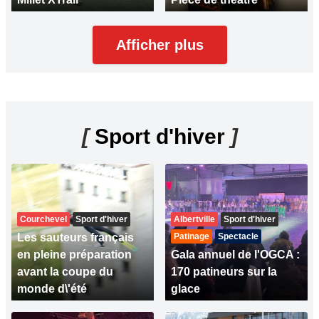
Afficher plus
[
Sport d'hiver
]
Courchevel
Sport d'hiver
Albertville
Sport d'hiver
Les sauteurs français
Patinage
Spectacle
en pleine préparation
Gala annuel de l'OGCA :
avant la coupe du
170 patineurs sur la
monde d\'été
glace