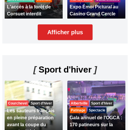
L'accès à la forêt de
Expo Émoi Pictural au
Corsuet interdit
Casino Grand Cercle
Afficher plus
[
Sport d'hiver
]
Courchevel
Sport d'hiver
Albertville
Sport d'hiver
Les sauteurs français
Patinage
Spectacle
en pleine préparation
Gala annuel de l'OGCA :
avant la coupe du
170 patineurs sur la