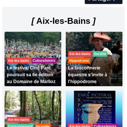
[
Aix-les-Bains
]
Aix-les-bains
Société
Aix-les-bains
Culture/loisirs
Hippodrome
Le festival Ciné Parc
La fauconnerie
poursuit sa 6e édition
équestre s'invite à
au Domaine de Marlioz
l'hippodrome
Aix-les-bains
Environnement
Incendie
Aix-les-bains
Culture/loisirs