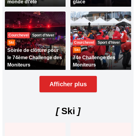
monde d\'été
glace
Courchevel
Sport d'hiver
Ski
Courchevel
Sport d'hiver
Soirée de clôture pour
Ski
le 74ème Challenge des
74e Challenge des
Moniteurs
Moniteurs
Afficher plus
[
Ski
]