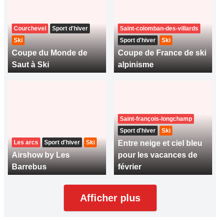
Courchevel
Sport d'hiver
Saint-colomban-des-villards
Ski
Sport d'hiver
Ski
Coupe du Monde de
Coupe de France de ski
Saut à Ski
alpinisme
Saint-françois-longchamp
Sport d'hiver
Ski
Les arcs
Sport d'hiver
Ski
Entre neige et ciel bleu
Airshow by Les
pour les vacances de
Barrebus
février
Afficher plus