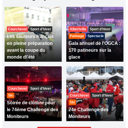
Courchevel
Sport d'hiver
Albertville
Sport d'hiver
Les sauteurs français
Patinage
Spectacle
en pleine préparation
Gala annuel de l'OGCA :
avant la coupe du
170 patineurs sur la
monde d\'été
glace
Courchevel
Sport d'hiver
Ski
Courchevel
Sport d'hiver
Soirée de clôture pour
Ski
le 74ème Challenge des
74e Challenge des
Moniteurs
Moniteurs