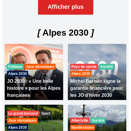
Afficher plus
[
Alpes 2030
]
Politique
Jeux olympiques
Pays de savoie
Société
Alpes 2030
Alpes 2030
JO 2030 : « Une belle
Michel Barnier signe la
histoire » pour les Alpes
garantie financière pour
françaises
les JO d’hiver 2030
Le grand-bornand
Sport
Jeux olympiques
Albertville
Société
Alpes 2030
Manifestation