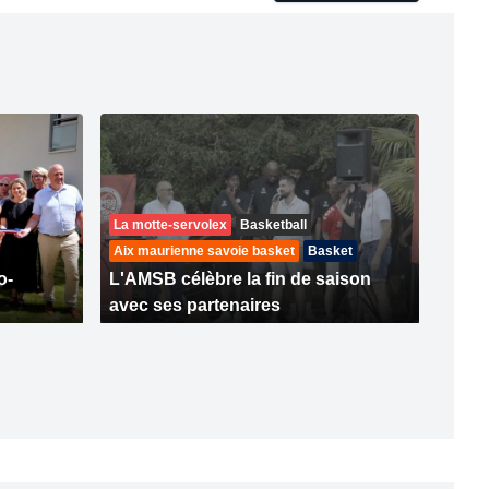
La motte-servolex
Basketball
Aix maurienne savoie basket
Basket
o-
L'AMSB célèbre la fin de saison
avec ses partenaires