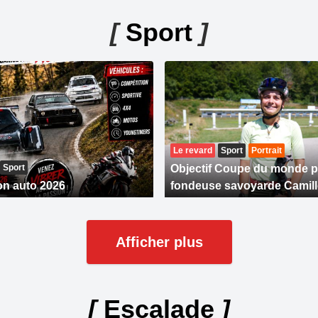
[
Sport
]
Le revard
Sport
Portrait
Sport
Objectif Coupe du monde p
on auto 2026
fondeuse savoyarde Camil
Afficher plus
[
Escalade
]