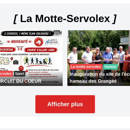
[
La Motte-Servolex
]
La motte-servolex
Habitat
ervolex
Sport
Inauguration du site de l’éc
IRCUIT DU COEUR
hameau des Granges
Afficher plus