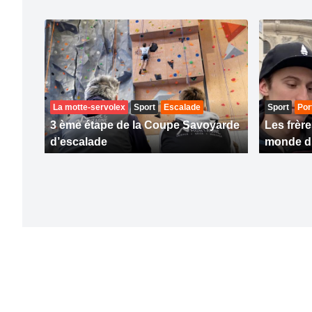
La motte-servolex
Sport
Escalade
Sport
Por
3 ème étape de la Coupe Savoyarde
Les frèr
d’escalade
monde d’