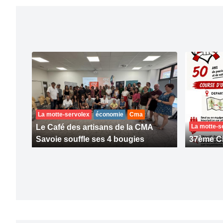
La motte-servolex
économie
Cma
Le Café des artisans de la CMA
La motte-s
Savoie souffle ses 4 bougies
37ème C