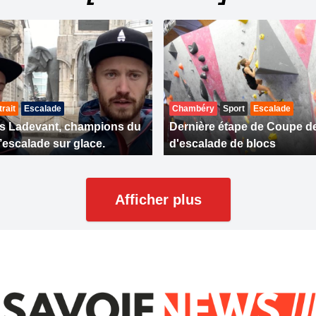
trait
Escalade
Chambéry
Sport
Escalade
es Ladevant, champions du
Dernière étape de Coupe d
escalade sur glace.
d'escalade de blocs
Afficher plus