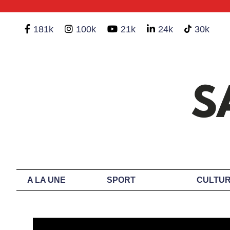
181k
100k
21k
24k
30k
A LA UNE
SPORT
CULTUR