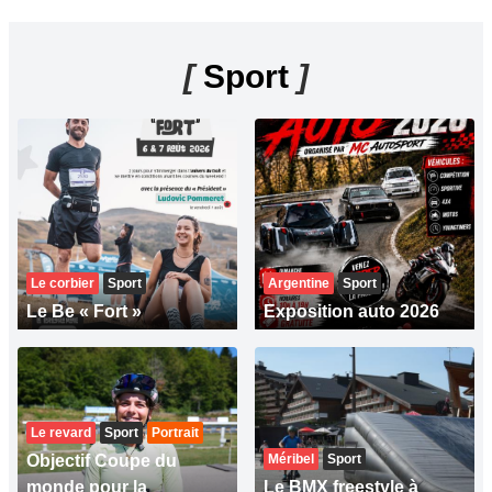
[
Sport
]
Le corbier
Sport
Argentine
Sport
Le Be « Fort »
Exposition auto 2026
Le revard
Sport
Portrait
Objectif Coupe du
Méribel
Sport
monde pour la
Le BMX freestyle à