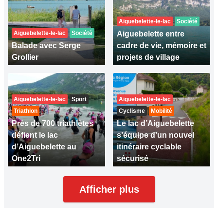
Aiguebelette-le-lac
Société
Aiguebelette-le-lac
Société
Aiguebelette entre
Balade avec Serge
cadre de vie, mémoire et
Grollier
projets de village
Aiguebelette-le-lac
Sport
Aiguebelette-le-lac
Triathlon
Cyclisme
Mobilité
Près de 700 triathlètes
Le lac d’Aiguebelette
défient le lac
s’équipe d’un nouvel
d’Aiguebelette au
itinéraire cyclable
One2Tri
sécurisé
Afficher plus