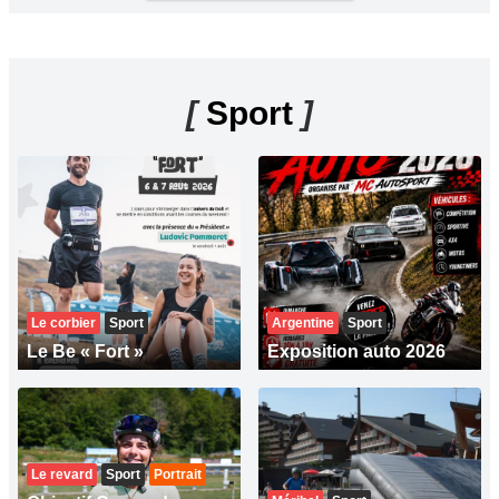
[
Sport
]
Le corbier
Sport
Argentine
Sport
Le Be « Fort »
Exposition auto 2026
Le revard
Sport
Portrait