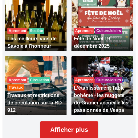
Apremont
Société
Apremont
Culture/loisirs
Les meilleurs vins de
Fête de Noël 19
Savoie à l'honneur
décembre 2025
Apremont
Circulation
Apremont
Culture/loisirs
Travaux
L'établissement Table
Travaux et restrictions
bohème - les nuggets
de circulation sur la RD
du Granier accueille les
912
passionnés de Vespa
Afficher plus