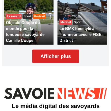
Le revard
Sport
Portrait
Objectif Coupe du
Méribel
Sport
monde pour la
Le BMX freestyle à
fondeuse savoyarde
l'honneur avec le FISE
Camille Coupé
District
Afficher plus
Le média digital des savoyards