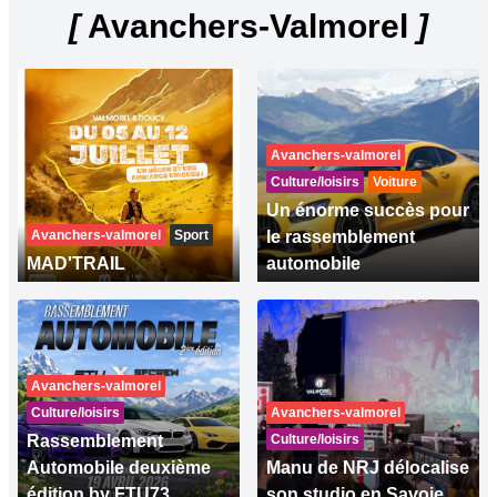
[
Avanchers-Valmorel
]
Avanchers-valmorel
Culture/loisirs
Voiture
Un énorme succès pour
Avanchers-valmorel
Sport
le rassemblement
MAD'TRAIL
automobile
Avanchers-valmorel
Culture/loisirs
Avanchers-valmorel
Rassemblement
Culture/loisirs
Automobile deuxième
Manu de NRJ délocalise
édition by FTU73
son studio en Savoie