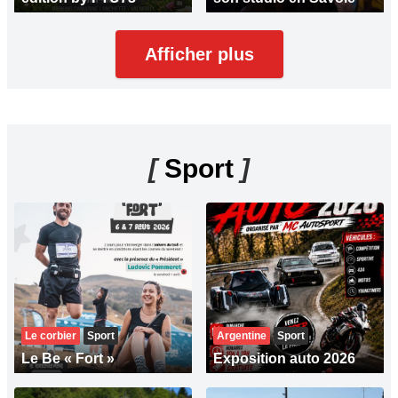
Afficher plus
[
Sport
]
Le corbier
Sport
Argentine
Sport
Le Be « Fort »
Exposition auto 2026