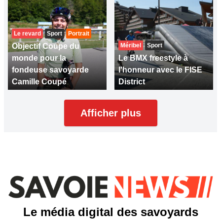
Le revard
Sport
Portrait
Objectif Coupe du
Méribel
Sport
monde pour la
Le BMX freestyle à
fondeuse savoyarde
l'honneur avec le FISE
Camille Coupé
District
Afficher plus
Le média digital des savoyards