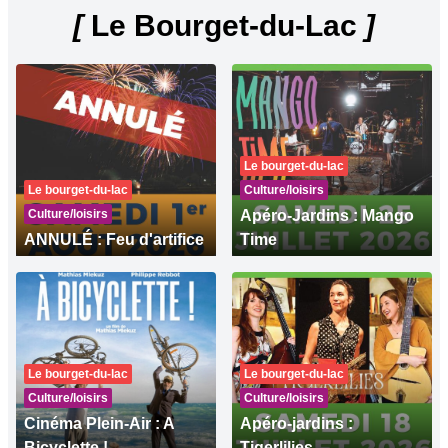
[
Le Bourget-du-Lac
]
Le bourget-du-lac
Le bourget-du-lac
Culture/loisirs
Culture/loisirs
Apéro-Jardins : Mango
ANNULÉ : Feu d'artifice
Time
Le bourget-du-lac
Le bourget-du-lac
Culture/loisirs
Culture/loisirs
Cinéma Plein-Air : A
Apéro-jardins :
Bicyclette !
Tigerlilies