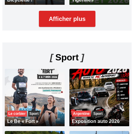
Afficher plus
[
Sport
]
Le corbier
Sport
Argentine
Sport
Le Be « Fort »
Exposition auto 2026