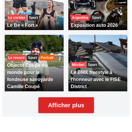
Le corbier
Sport
Argentine
Sport
Le Be « Fort »
Exposition auto 2026
Le revard
Sport
Portrait
Objectif Coupe du
Méribel
Sport
monde pour la
Le BMX freestyle à
fondeuse savoyarde
l'honneur avec le FISE
Camille Coupé
District
Afficher plus