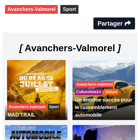
Avanchers-Valmorel
Sport
Partager
[
Avanchers-Valmorel
]
Avanchers-valmorel
Culture/loisirs
Voiture
Un énorme succès pour
Avanchers-valmorel
Sport
le rassemblement
MAD'TRAIL
automobile