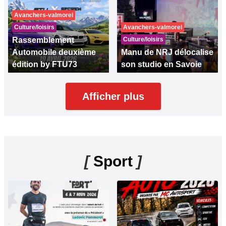
Avanchers-valmorel
Culture/loisirs
Avanchers-valmorel
Rassemblement
Culture/loisirs
Automobile deuxième
Manu de NRJ délocalise
édition by FTU73
son studio en Savoie
Afficher plus
[
Sport
]