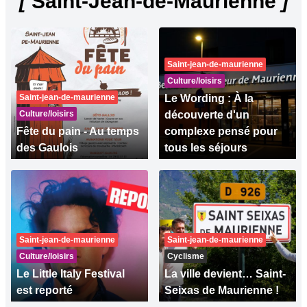
[
Saint-Jean-de-Maurienne
]
Saint-jean-de-maurienne
Culture/loisirs
Saint-jean-de-maurienne
Le Wording : À la
Culture/loisirs
découverte d'un
Fête du pain - Au temps
complexe pensé pour
des Gaulois
tous les séjours
Saint-jean-de-maurienne
Saint-jean-de-maurienne
Culture/loisirs
Cyclisme
Le Little Italy Festival
La ville devient… Saint-
est reporté
Seixas de Maurienne !