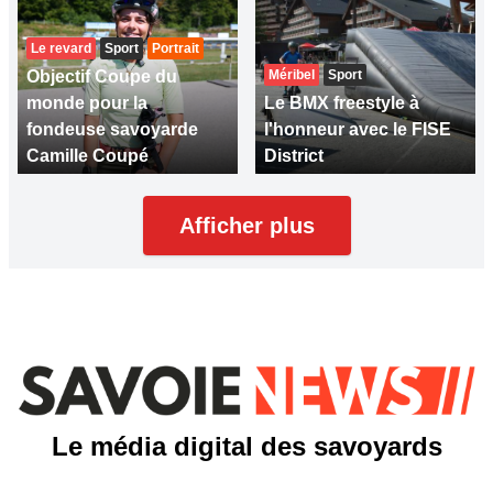
Le revard
Sport
Portrait
Objectif Coupe du
Méribel
Sport
monde pour la
Le BMX freestyle à
fondeuse savoyarde
l'honneur avec le FISE
Camille Coupé
District
Afficher plus
Le média digital des savoyards