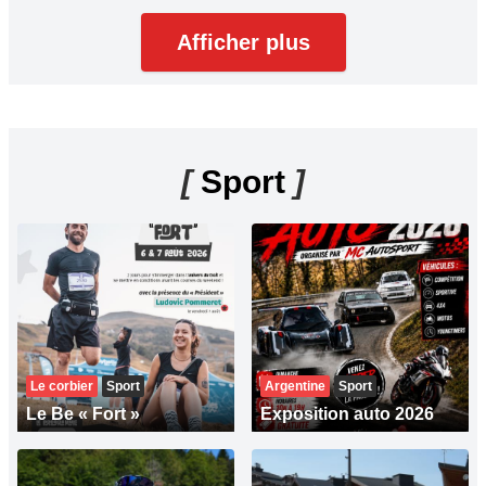
Afficher plus
[
Sport
]
Le corbier
Sport
Argentine
Sport
Le Be « Fort »
Exposition auto 2026