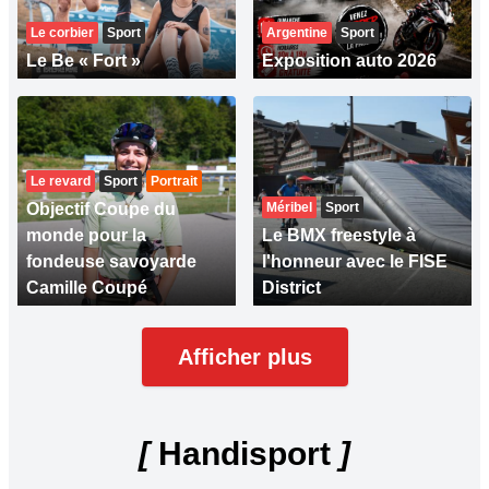
Le corbier
Sport
Argentine
Sport
Le Be « Fort »
Exposition auto 2026
Le revard
Sport
Portrait
Objectif Coupe du
Méribel
Sport
monde pour la
Le BMX freestyle à
fondeuse savoyarde
l'honneur avec le FISE
Camille Coupé
District
Afficher plus
[
Handisport
]