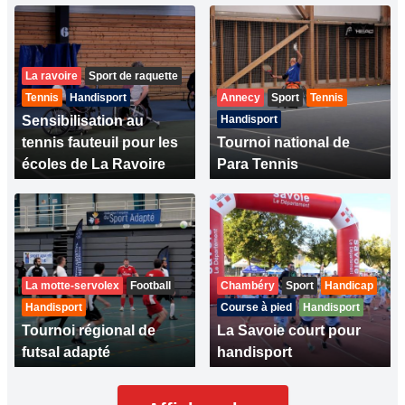
La ravoire
Sport de raquette
Tennis
Handisport
Annecy
Sport
Tennis
Sensibilisation au
Handisport
tennis fauteuil pour les
Tournoi national de
écoles de La Ravoire
Para Tennis
La motte-servolex
Football
Chambéry
Sport
Handicap
Handisport
Course à pied
Handisport
Tournoi régional de
La Savoie court pour
futsal adapté
handisport