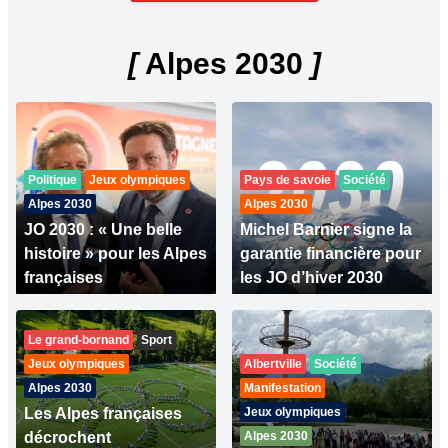
[
Alpes 2030
]
Politique
Jeux olympiques
Pays de savoie
Société
Alpes 2030
Alpes 2030
JO 2030 : « Une belle
Michel Barnier signe la
histoire » pour les Alpes
garantie financière pour
françaises
les JO d’hiver 2030
Le grand-bornand
Sport
Jeux olympiques
Albertville
Société
Alpes 2030
Manifestation
Les Alpes françaises
Jeux olympiques
décrochent
Alpes 2030