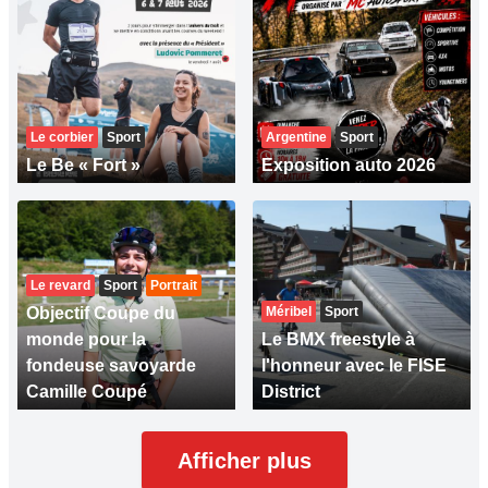
Le corbier
Sport
Argentine
Sport
Le Be « Fort »
Exposition auto 2026
Le revard
Sport
Portrait
Objectif Coupe du
Méribel
Sport
monde pour la
Le BMX freestyle à
fondeuse savoyarde
l'honneur avec le FISE
Camille Coupé
District
Afficher plus