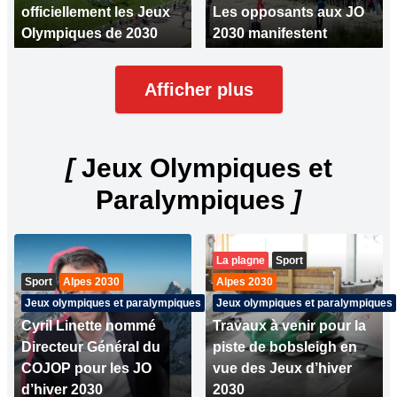
officiellement les Jeux
Les opposants aux JO
Olympiques de 2030
2030 manifestent
Afficher plus
[
Jeux Olympiques et
Paralympiques
]
La plagne
Sport
Sport
Alpes 2030
Alpes 2030
Jeux olympiques et paralympiques
Jeux olympiques et paralympiques
Cyril Linette nommé
Travaux à venir pour la
Directeur Général du
piste de bobsleigh en
COJOP pour les JO
vue des Jeux d’hiver
d’hiver 2030
2030