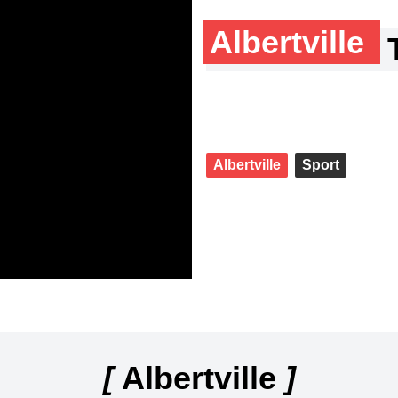
Albertville
Albertville
Sport
[
Albertville
]