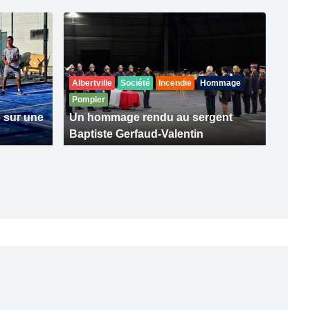
Albertville
Société
Incendie
Hommage
Pompier
 sur une
Un hommage rendu au sergent
Baptiste Gerfaud-Valentin