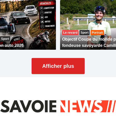
Le revard
Sport
Portrait
Sport
Objectif Coupe du monde p
on auto 2026
fondeuse savoyarde Camil
Afficher plus