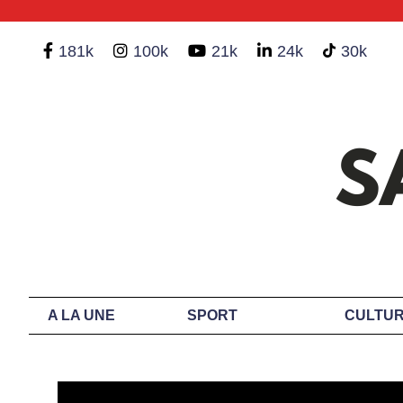
181k
100k
21k
24k
30k
A LA UNE
SPORT
CULTUR