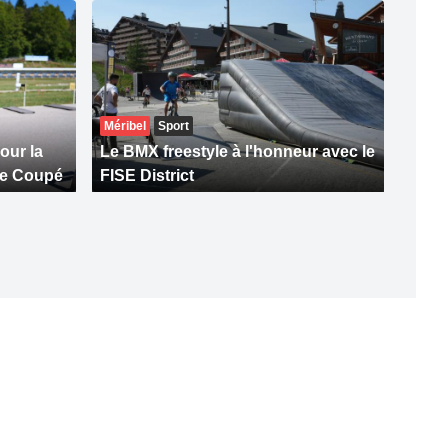
Méribel
Sport
our la
Le BMX freestyle à l'honneur avec le
le Coupé
FISE District