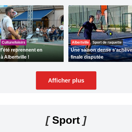
Culture/loisirs
Albertville
Sport de raquette
if’été reprennent en
Une saison dense s’achève
 Albertville !
finale disputée
Afficher plus
[
Sport
]