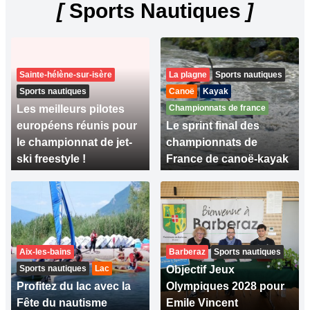
[
Sports Nautiques
]
Sainte-hélène-sur-isère
La plagne
Sports nautiques
Sports nautiques
Canoë
Kayak
Les meilleurs pilotes
Championnats de france
européens réunis pour
Le sprint final des
le championnat de jet-
championnats de
ski freestyle !
France de canoë-kayak
Aix-les-bains
Barberaz
Sports nautiques
Sports nautiques
Lac
Objectif Jeux
Profitez du lac avec la
Olympiques 2028 pour
Fête du nautisme
Emile Vincent