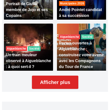
Portrait de Giulia,
Municipales 2026
membre de Jojo et ses
André Pointet candidat
Copains
à sa succession
Aigueblanche
Société
Portes ouvertes à
Aigueblanche
Société
Aigueblanche :
Un train meuleur
construisez votre avenir
observé à Aigueblanche
avec les Compagnons
: à quoi sert-il ?
du Tour de France
Afficher plus