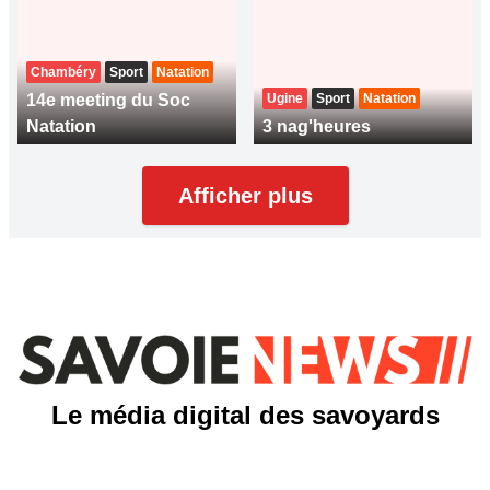
Chambéry
Sport
Natation
14e meeting du Soc
Ugine
Sport
Natation
Natation
3 nag'heures
Afficher plus
Le média digital des savoyards