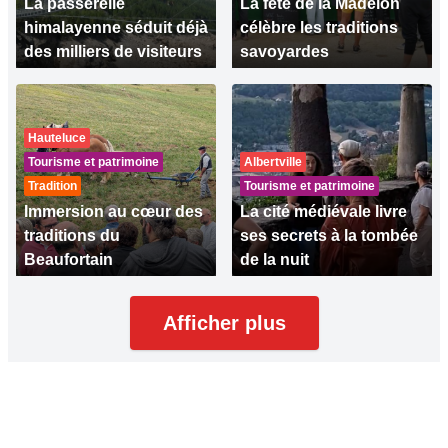
La passerelle
La fête de la Madelon
himalayenne séduit déjà
célèbre les traditions
des milliers de visiteurs
savoyardes
Hauteluce
Tourisme et patrimoine
Albertville
Tradition
Tourisme et patrimoine
Immersion au cœur des
La cité médiévale livre
traditions du
ses secrets à la tombée
Beaufortain
de la nuit
Afficher plus