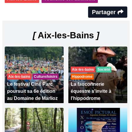
Partager
[
Aix-les-Bains
]
Aix-les-bains
Société
Aix-les-bains
Culture/loisirs
Hippodrome
Le festival Ciné Parc
La fauconnerie
poursuit sa 6e édition
équestre s'invite à
au Domaine de Marlioz
l'hippodrome