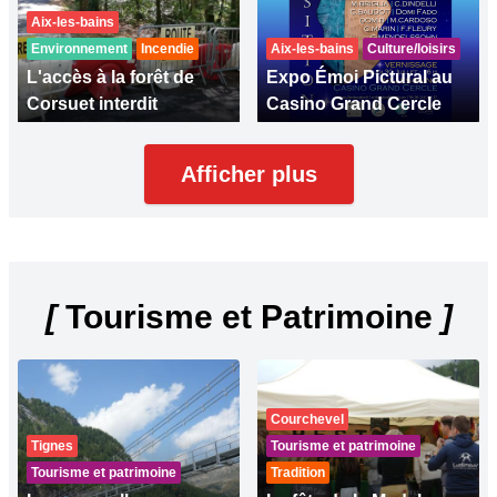
Aix-les-bains
Environnement
Incendie
Aix-les-bains
Culture/loisirs
L'accès à la forêt de
Expo Émoi Pictural au
Corsuet interdit
Casino Grand Cercle
Afficher plus
[
Tourisme et Patrimoine
]
Courchevel
Tignes
Tourisme et patrimoine
Tourisme et patrimoine
Tradition