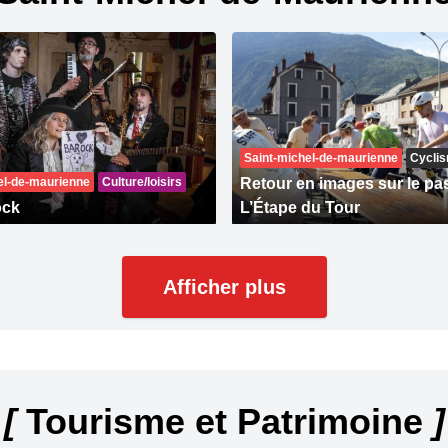
Saint-michel-de-maurienne
Cycli
el-de-maurienne
Culture/loisirs
Retour en images sur le pa
ock
L’Étape du Tour
Afficher plus
[
Tourisme et Patrimoine
]