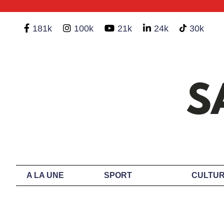
181k
100k
21k
24k
30k
A LA UNE
SPORT
CULTUR