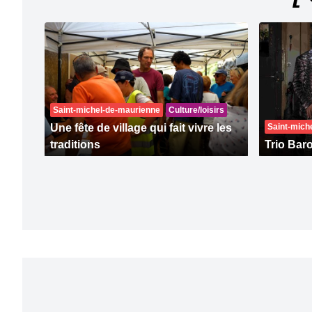
Saint-michel-de-maurienne
Culture/loisirs
Une fête de village qui fait vivre les
Saint-mich
traditions
Trio Bar