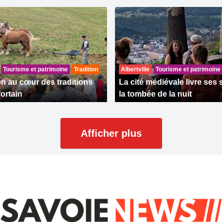
Tourisme et patrimoine
Tradition
Albertville
Tourisme et patrimoine
n au cœur des traditions
La cité médiévale livre ses 
ortain
la tombée de la nuit
Afficher plus