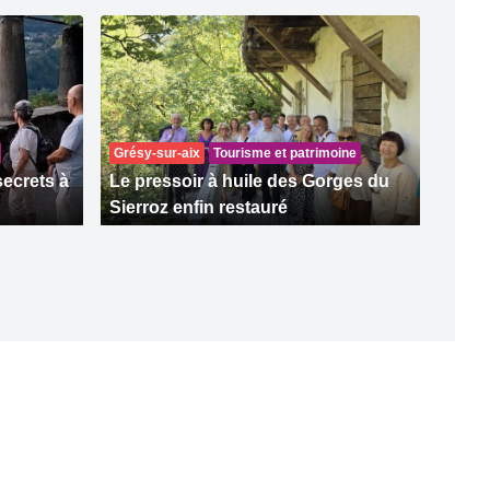
Grésy-sur-aix
Tourisme et patrimoine
secrets à
Le pressoir à huile des Gorges du
Sierroz enfin restauré