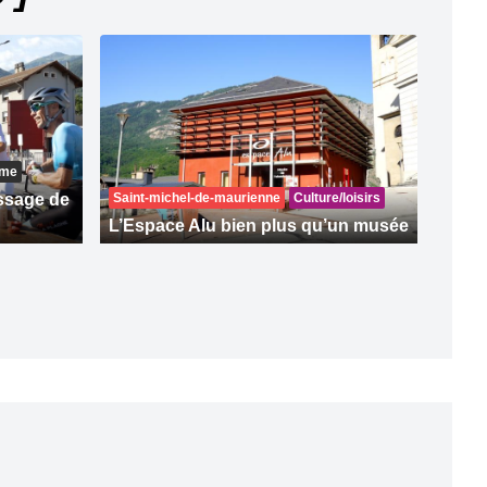
sme
ssage de
Saint-michel-de-maurienne
Culture/loisirs
L’Espace Alu bien plus qu’un musée