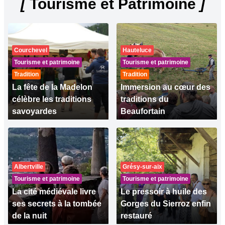
[
Tourisme et Patrimoine
]
Courchevel
Hauteluce
Tourisme et patrimoine
Tourisme et patrimoine
Tradition
Tradition
La fête de la Madelon
Immersion au cœur des
célèbre les traditions
traditions du
savoyardes
Beaufortain
Albertville
Grésy-sur-aix
Tourisme et patrimoine
Tourisme et patrimoine
La cité médiévale livre
Le pressoir à huile des
ses secrets à la tombée
Gorges du Sierroz enfin
de la nuit
restauré