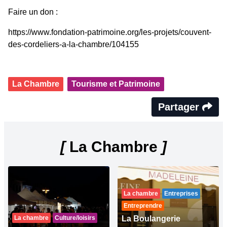
Faire un don :
https://www.fondation-patrimoine.org/les-projets/couvent-
des-cordeliers-a-la-chambre/104155
La Chambre
Tourisme et Patrimoine
Partager
[
La Chambre
]
La chambre
Entreprises
Entreprendre
La chambre
Culture/loisirs
La Boulangerie