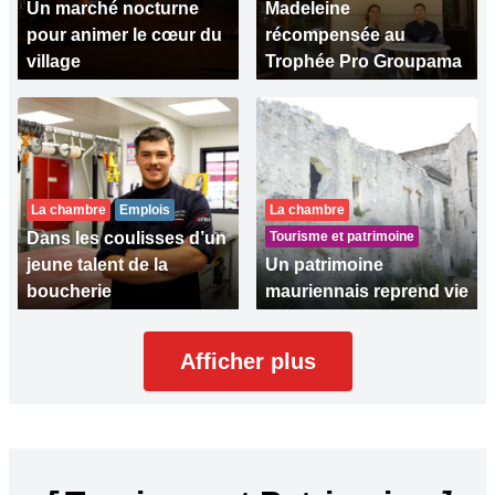
Un marché nocturne
Madeleine
pour animer le cœur du
récompensée au
village
Trophée Pro Groupama
La chambre
Emplois
La chambre
Dans les coulisses d’un
Tourisme et patrimoine
jeune talent de la
Un patrimoine
boucherie
mauriennais reprend vie
Afficher plus