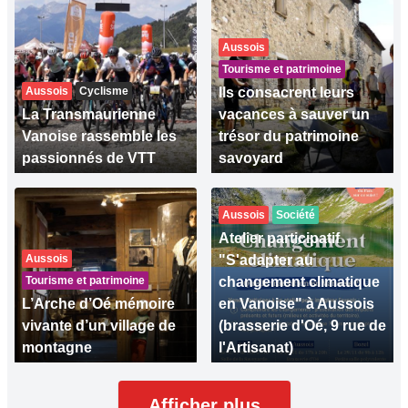
Aussois
Tourisme et patrimoine
Aussois
Cyclisme
Ils consacrent leurs
La Transmaurienne
vacances à sauver un
Vanoise rassemble les
trésor du patrimoine
passionnés de VTT
savoyard
Aussois
Société
Atelier participatif
Aussois
"S'adapter au
Tourisme et patrimoine
changement climatique
L’Arche d’Oé mémoire
en Vanoise" à Aussois
vivante d’un village de
(brasserie d'Oé, 9 rue de
montagne
l'Artisanat)
Afficher plus