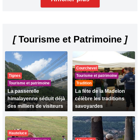
[
Tourisme et Patrimoine
]
Courchevel
Tignes
Tourisme et patrimoine
Tourisme et patrimoine
Tradition
La passerelle
La fête de la Madelon
himalayenne séduit déjà
célèbre les traditions
des milliers de visiteurs
savoyardes
Hauteluce