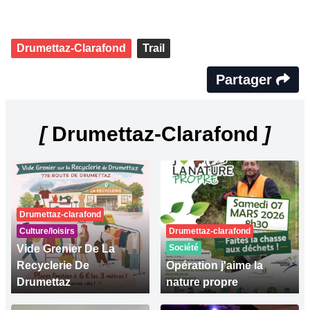
Drumettaz-Clarafond
Trail
Partager
[
Drumettaz-Clarafond
]
Drumettaz-clarafond
Culture/loisirs
Drumettaz-clarafond
Vide Grenier De La
Société
Recyclerie De
Opération j'aime la
Drumettaz
nature propre