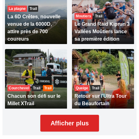
La plagne
Trail
La 6D Crêtes, nouvelle
Moutiers
Trail
venue de la 6000D,
Le Grand Raid Kiprun 3
attire près de 700
Vallées Moûtiers lance
coureurs
sa première édition
Courchevel
Trail
Trail
Queige
Trail
Chacun son défi sur le
Retour sur l'Ultra Tour
Millet XTrail
du Beaufortain
Afficher plus