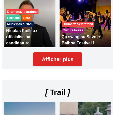
Drumettaz-clarafond
Politique
Liste
Municipales 2026
Drumettaz-clarafond
Nicolas Poilleux
Culture/loisirs
officialise sa
Ça swing au Savoie
candidature
Balboa Festival !
Afficher plus
[
Trail
]