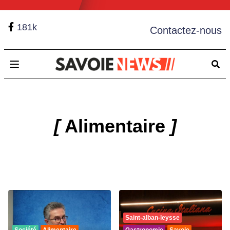
181k
Contactez-nous
Open main menu
[
Alimentaire
]
Saint-alban-leysse