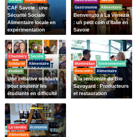
Société
Alimentaire
Gastronomie
Savoie
CAF Savoie : une
Gastronomie
Alimentaire
Sécurité Sociale
Benvenuto à La Venezia
Alimentaire locale en
: un petit coin d’Italie en
expérimentation
Savoie
Chambéry
Société
Solidarité
Alimentaire
Montmélian
Environnement
étudiant
Rencontre
Alimentaire
Une initiative solidaire
À la rencontre du Bio
pour soutenir les
Savoyard : Producteurs
étudiants en difficulté
et restauration
La ravoire
économie
Alimentaire