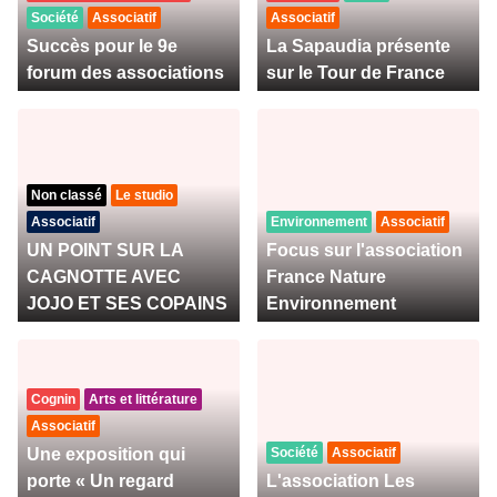
Société
Associatif
Associatif
Succès pour le 9e
La Sapaudia présente
forum des associations
sur le Tour de France
Non classé
Le studio
Associatif
Environnement
Associatif
UN POINT SUR LA
Focus sur l'association
CAGNOTTE AVEC
France Nature
JOJO ET SES COPAINS
Environnement
Cognin
Arts et littérature
Associatif
Une exposition qui
Société
Associatif
porte « Un regard
L'association Les