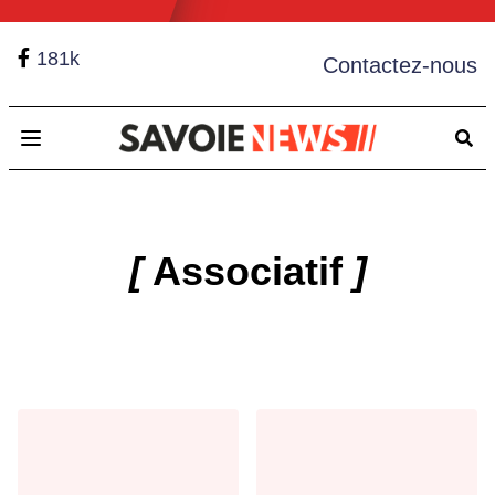
181k
Contactez-nous
Open main menu
[
Associatif
]