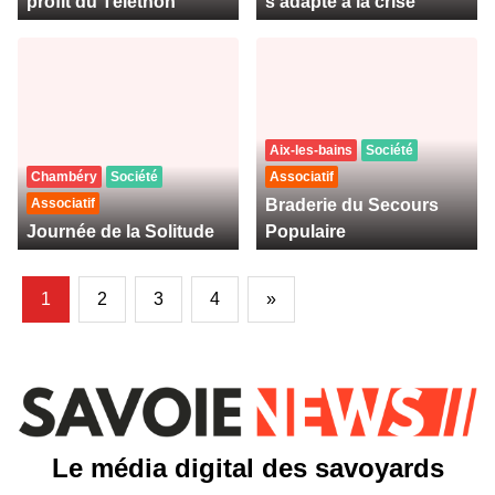
profit du Téléthon
s'adapte à la crise
Aix-les-bains
Société
Chambéry
Société
Associatif
Associatif
Braderie du Secours
Journée de la Solitude
Populaire
1
2
3
4
»
Le média digital des savoyards