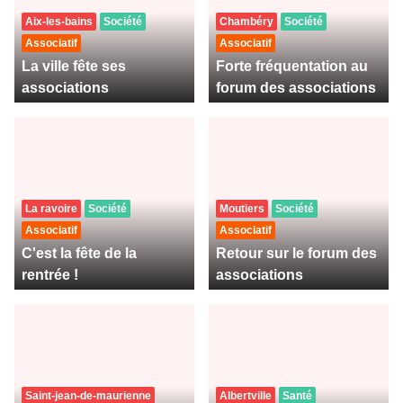
Aix-les-bains
Société
Chambéry
Société
Associatif
Associatif
La ville fête ses
Forte fréquentation au
associations
forum des associations
La ravoire
Société
Moutiers
Société
Associatif
Associatif
C'est la fête de la
Retour sur le forum des
rentrée !
associations
Saint-jean-de-maurienne
Albertville
Santé