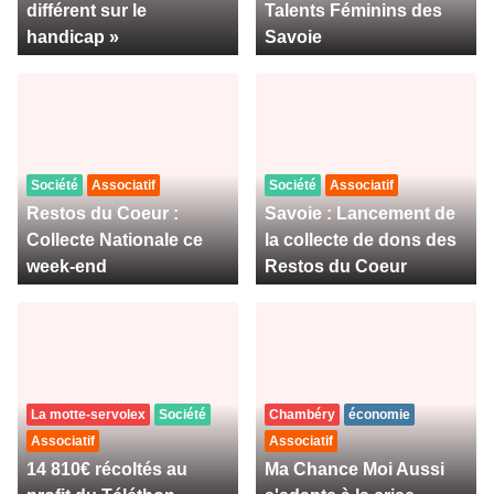
différent sur le
Talents Féminins des
handicap »
Savoie
Société
Associatif
Société
Associatif
Restos du Coeur :
Savoie : Lancement de
Collecte Nationale ce
la collecte de dons des
week-end
Restos du Coeur
La motte-servolex
Société
Chambéry
économie
Associatif
Associatif
14 810€ récoltés au
Ma Chance Moi Aussi