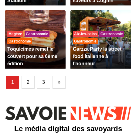
Stadium
saveurs à Cognin
Megève
Gastronomie
Aix-les-bains
Gastronomie
Gastronomie
Gastronomie
Toquicimes remet le
Garzza Party la street
couvert pour sa 6ème
food italienne à
édition
l’honneur
1
2
3
»
Le média digital des savoyards