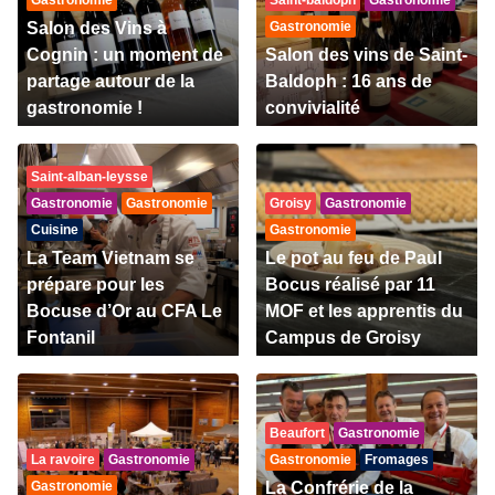
Gastronomie
Saint-baldoph
Gastronomie
Salon des Vins à
Gastronomie
Cognin : un moment de
Salon des vins de Saint-
partage autour de la
Baldoph : 16 ans de
gastronomie !
convivialité
Saint-alban-leysse
Gastronomie
Gastronomie
Groisy
Gastronomie
Cuisine
Gastronomie
La Team Vietnam se
Le pot au feu de Paul
prépare pour les
Bocus réalisé par 11
Bocuse d’Or au CFA Le
MOF et les apprentis du
Fontanil
Campus de Groisy
Beaufort
Gastronomie
La ravoire
Gastronomie
Gastronomie
Fromages
Gastronomie
La Confrérie de la