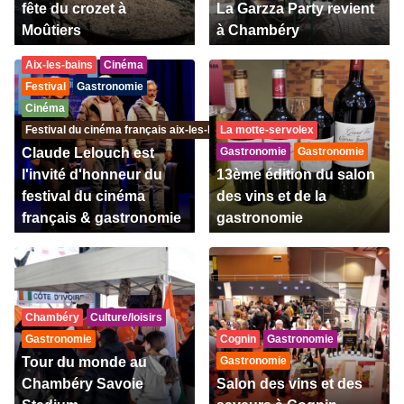
fête du crozet à
La Garzza Party revient
Moûtiers
à Chambéry
Aix-les-bains
Cinéma
Festival
Gastronomie
Cinéma
Festival du cinéma français aix-les-bains & gastronomie
La motte-servolex
Claude Lelouch est
Gastronomie
Gastronomie
l'invité d'honneur du
13ème édition du salon
festival du cinéma
des vins et de la
français & gastronomie
gastronomie
Chambéry
Culture/loisirs
Gastronomie
Cognin
Gastronomie
Tour du monde au
Gastronomie
Chambéry Savoie
Salon des vins et des