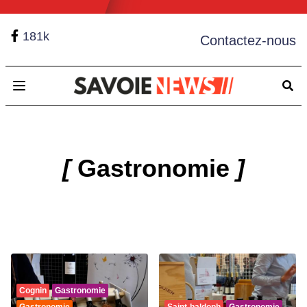
181k
Contactez-nous
Open main menu
[
Gastronomie
]
Cognin
Gastronomie