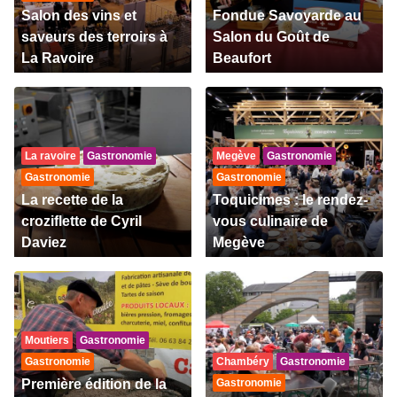
Salon des vins et
Fondue Savoyarde au
saveurs des terroirs à
Salon du Goût de
La Ravoire
Beaufort
La ravoire
Gastronomie
Megève
Gastronomie
Gastronomie
Gastronomie
La recette de la
Toquicimes : le rendez-
croziflette de Cyril
vous culinaire de
Daviez
Megève
Moutiers
Gastronomie
Gastronomie
Chambéry
Gastronomie
Première édition de la
Gastronomie