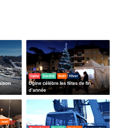
Ugine
Société
Noël
Hiver
aison
Ugine célèbre les fêtes de fin
d'année
 noël