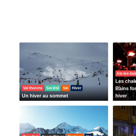
Aix-les-bai
Les chal
Val thorens
Société
Ski
Hiver
Bains fon
Un hiver au sommet
hiver