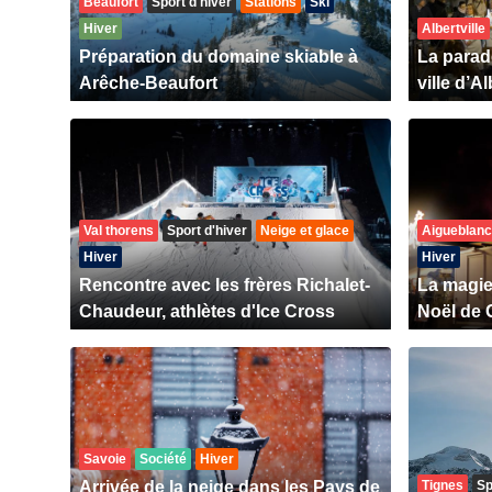
Beaufort
Sport d'hiver
Stations
Ski
Hiver
Albertville
Préparation du domaine skiable à
La parade
Arêche-Beaufort
ville d’Al
Val thorens
Sport d'hiver
Neige et glace
Aigueblan
Hiver
Hiver
Rencontre avec les frères Richalet-
La magie
Chaudeur, athlètes d'Ice Cross
Noël de 
Savoie
Société
Hiver
Arrivée de la neige dans les Pays de
Tignes
Sp