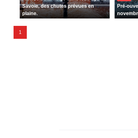
Savoie, des chutes prévues en
Pré-ouver
plaine.
novembr
1