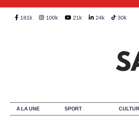
181k
100k
21k
24k
30k
A LA UNE
SPORT
CULTUR