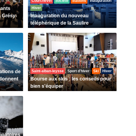
Courchevel
Société
Stations
Inauguration
çants
Hiver
 Grésy-
Inauguration du nouveau
téléphérique de la Saulire
ations de
Saint-alban-leysse
Sport d'hiver
Ski
Hiver
 donnent
Bourse aux skis : les conseils pour
bien s'équiper
igatoires