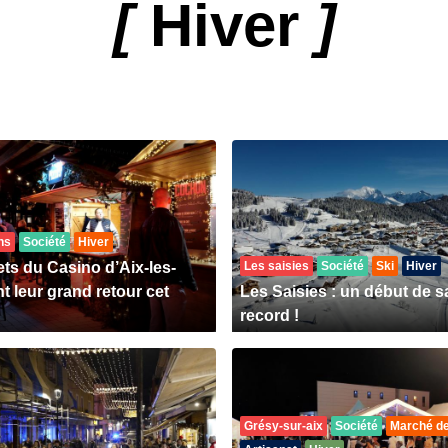
[
Hiver
]
ns
Société
Hiver
ets du Casino d’Aix-les-
Les saisies
Société
Ski
Hiver
t leur grand retour cet
Les Saisies : un début de s
record !
Grésy-sur-aix
Société
Marché de