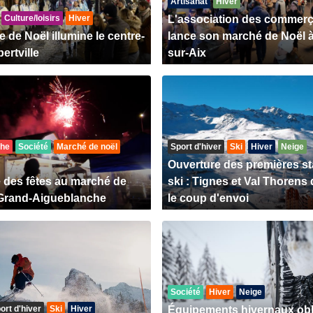
Artisanat
Hiver
Culture/loisirs
Hiver
L'association des commer
 de Noël illumine le centre-
lance son marché de Noël à
bertville
sur-Aix
che
Société
Marché de noël
Sport d'hiver
Ski
Hiver
Neige
Ouverture des premières st
 des fêtes au marché de
ski : Tignes et Val Thorens
Grand-Aigueblanche
le coup d'envoi
Société
Hiver
Neige
ort d'hiver
Ski
Hiver
Équipements hivernaux obl