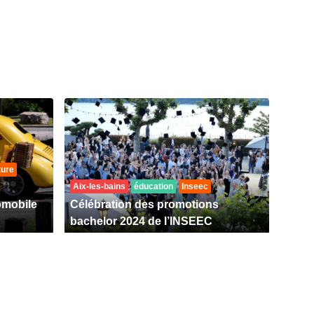
ture
Aix-les-bains
éducation
Inseec
omobile
Célébration des promotions
bachelor 2024 de l’INSEEC