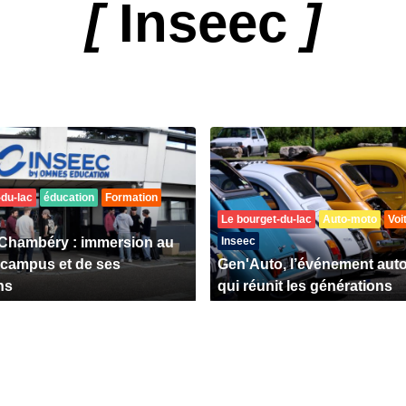
[
Inseec
]
-du-lac
éducation
Formation
Le bourget-du-lac
Auto-moto
Voi
Chambéry : immersion au
Inseec
campus et de ses
Gen'Auto, l’événement aut
ns
qui réunit les générations