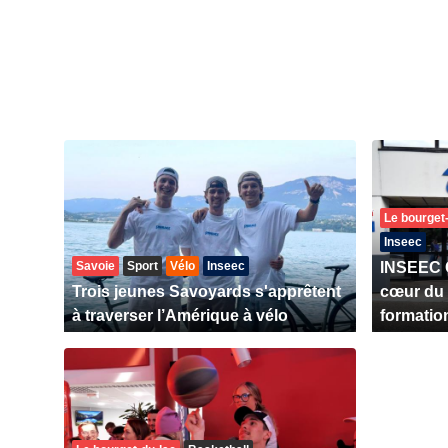
Le bourget
Inseec
Savoie
Sport
Vélo
Inseec
INSEEC 
Trois jeunes Savoyards s'apprêtent
cœur du 
à traverser l’Amérique à vélo
formatio