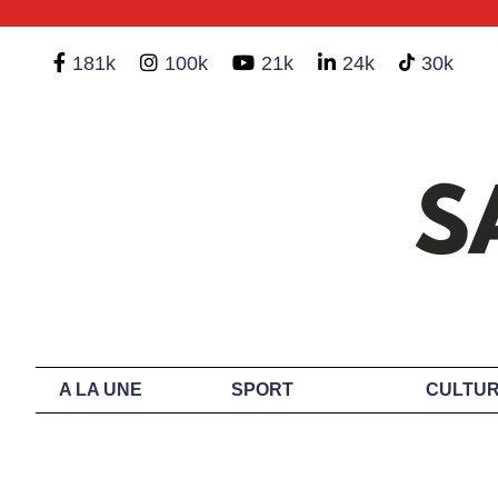
181k
100k
21k
24k
30k
A LA UNE
SPORT
CULTUR