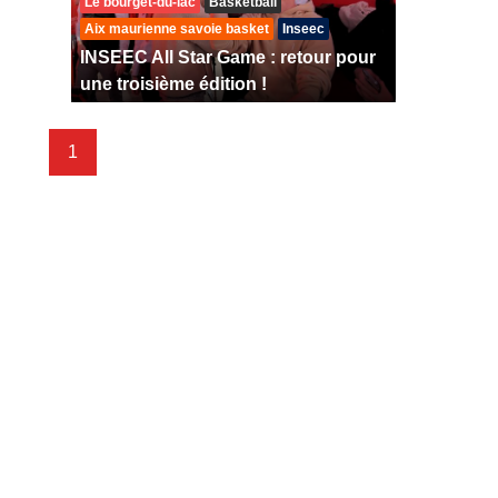
Le bourget-du-lac
Basketball
Aix maurienne savoie basket
Inseec
INSEEC All Star Game : retour pour
une troisième édition !
1